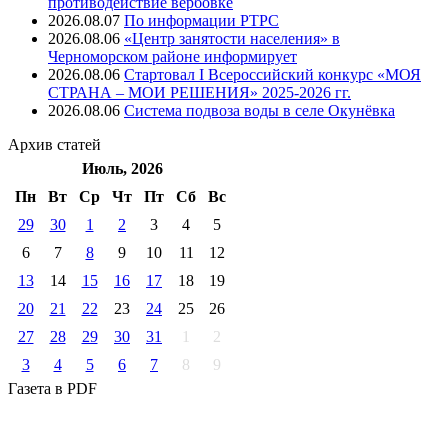
противодействие вербовке
2026.08.07
⁠По информации РТРС
2026.08.06
«Центр занятости населения» в
Черноморском районе информирует
2026.08.06
Стартовал I Всероссийский конкурс «МОЯ
СТРАНА – МОИ РЕШЕНИЯ» 2025-2026 гг.
2026.08.06
Система подвоза воды в селе Окунёвка
Архив
статей
Июль, 2026
Пн
Вт
Ср
Чт
Пт
Cб
Вс
29
30
1
2
3
4
5
6
7
8
9
10
11
12
13
14
15
16
17
18
19
20
21
22
23
24
25
26
27
28
29
30
31
1
2
3
4
5
6
7
8
9
Газета
в PDF