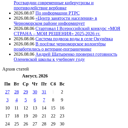
Росгвардии современные киберугрозы и
противодействие вербовке
2026.08.07
⁠По информации РТРС
2026.08.06
«Центр занятости населения» в
Черноморском районе информирует
2026.08.06
Стартовал I Всероссийский конкурс «МОЯ
СТРАНА – МОИ РЕШЕНИЯ» 2025-2026 гг.
2026.08.06
Система подвоза воды в селе Окунёвка
2026.08.06
В посёлке черноморское волонтёры
позаботились о ветеране-пограничнике
2026.08.06
Андрей Шатыренко проверил готовность
Оленевской школы к учебному году
Архив
статей
Август, 2026
Пн
Вт
Ср
Чт
Пт
Cб
Вс
27
28
29
30
31
1
2
3
4
5
6
7
8
9
10
11
12
13
14
15
16
17
18
19
20
21
22
23
24
25
26
27
28
29
30