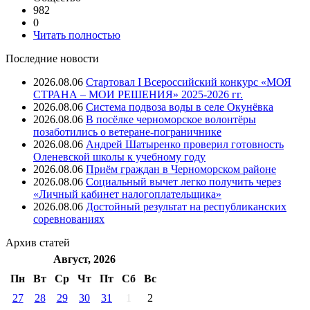
982
0
Читать полностью
Последние новости
2026.08.06
Стартовал I Всероссийский конкурс «МОЯ
СТРАНА – МОИ РЕШЕНИЯ» 2025-2026 гг.
2026.08.06
Система подвоза воды в селе Окунёвка
2026.08.06
В посёлке черноморское волонтёры
позаботились о ветеране-пограничнике
2026.08.06
Андрей Шатыренко проверил готовность
Оленевской школы к учебному году
2026.08.06
Приём граждан в Черноморском районе
2026.08.06
Социальный вычет легко получить через
«Личный кабинет налогоплательщика»
2026.08.06
Достойный результат на республиканских
соревнованиях
Архив
статей
Август, 2026
Пн
Вт
Ср
Чт
Пт
Cб
Вс
27
28
29
30
31
1
2