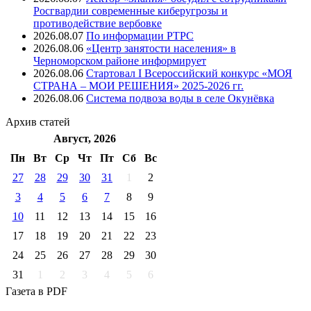
Росгвардии современные киберугрозы и
противодействие вербовке
2026.08.07
⁠По информации РТРС
2026.08.06
«Центр занятости населения» в
Черноморском районе информирует
2026.08.06
Стартовал I Всероссийский конкурс «МОЯ
СТРАНА – МОИ РЕШЕНИЯ» 2025-2026 гг.
2026.08.06
Система подвоза воды в селе Окунёвка
Архив
статей
Август, 2026
Пн
Вт
Ср
Чт
Пт
Cб
Вс
27
28
29
30
31
1
2
3
4
5
6
7
8
9
10
11
12
13
14
15
16
17
18
19
20
21
22
23
24
25
26
27
28
29
30
31
1
2
3
4
5
6
Газета
в PDF