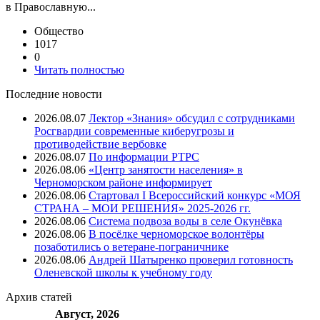
в Православную...
Общество
1017
0
Читать полностью
Последние новости
2026.08.07
Лектор «Знания» обсудил с сотрудниками
Росгвардии современные киберугрозы и
противодействие вербовке
2026.08.07
⁠По информации РТРС
2026.08.06
«Центр занятости населения» в
Черноморском районе информирует
2026.08.06
Стартовал I Всероссийский конкурс «МОЯ
СТРАНА – МОИ РЕШЕНИЯ» 2025-2026 гг.
2026.08.06
Система подвоза воды в селе Окунёвка
2026.08.06
В посёлке черноморское волонтёры
позаботились о ветеране-пограничнике
2026.08.06
Андрей Шатыренко проверил готовность
Оленевской школы к учебному году
Архив
статей
Август, 2026