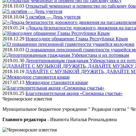
2018.10.03
Открытый чемпионат и первенство по тайскому бок
2018.10.04
5 октября — День учителя
2019.01.24
«Декада безопасности дорожного движения на пасс
2018.12.29
Новогоднее обращение Главы Республики Крым
2018.10.03
О повышении пенсионной грамотности учащейся м
2019.01.30
Депортированным гражданам Узбекистана и их пот
2018.10.19
ДАВАЙТЕ С МУЗЫКОЙ ДРУЖИТЬ, ДАВАЙТЕ М
2017.07.13
Межводное становится краше
2019.01.25
Благотворительная акция «Снежинка счастья»
Черноморские
известия
Муниципальное бюджетное учреждение " Редакция газеты " Ч
Главного редактора
- Иванюта Наталья Реональдовна