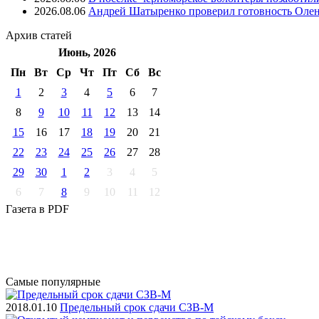
2026.08.06
Андрей Шатыренко проверил готовность Олен
Архив
статей
Июнь, 2026
Пн
Вт
Ср
Чт
Пт
Cб
Вс
1
2
3
4
5
6
7
8
9
10
11
12
13
14
15
16
17
18
19
20
21
22
23
24
25
26
27
28
29
30
1
2
3
4
5
6
7
8
9
10
11
12
Газета
в PDF
Самые
популярные
2018.01.10
Предельный срок сдачи СЗВ-М