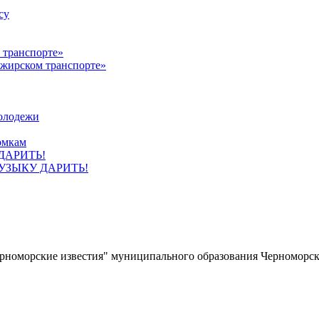
су
ажирском транспорте»
олодежи
омкам
УЗЫКУ ДАРИТЬ!
ерноморские известия" муниципального образования Черноморс