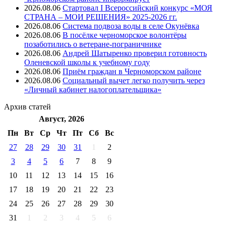
2026.08.06
Стартовал I Всероссийский конкурс «МОЯ
СТРАНА – МОИ РЕШЕНИЯ» 2025-2026 гг.
2026.08.06
Система подвоза воды в селе Окунёвка
2026.08.06
В посёлке черноморское волонтёры
позаботились о ветеране-пограничнике
2026.08.06
Андрей Шатыренко проверил готовность
Оленевской школы к учебному году
2026.08.06
Приём граждан в Черноморском районе
2026.08.06
Социальный вычет легко получить через
«Личный кабинет налогоплательщика»
Архив
статей
Август, 2026
Пн
Вт
Ср
Чт
Пт
Cб
Вс
27
28
29
30
31
1
2
3
4
5
6
7
8
9
10
11
12
13
14
15
16
17
18
19
20
21
22
23
24
25
26
27
28
29
30
31
1
2
3
4
5
6