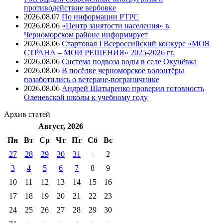
противодействие вербовке
2026.08.07
⁠По информации РТРС
2026.08.06
«Центр занятости населения» в
Черноморском районе информирует
2026.08.06
Стартовал I Всероссийский конкурс «МОЯ
СТРАНА – МОИ РЕШЕНИЯ» 2025-2026 гг.
2026.08.06
Система подвоза воды в селе Окунёвка
2026.08.06
В посёлке черноморское волонтёры
позаботились о ветеране-пограничнике
2026.08.06
Андрей Шатыренко проверил готовность
Оленевской школы к учебному году
Архив
статей
Август, 2026
Пн
Вт
Ср
Чт
Пт
Cб
Вс
27
28
29
30
31
1
2
3
4
5
6
7
8
9
10
11
12
13
14
15
16
17
18
19
20
21
22
23
24
25
26
27
28
29
30