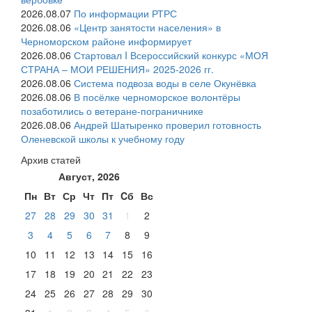
2026.08.07
⁠По информации РТРС
2026.08.06
«Центр занятости населения» в
Черноморском районе информирует
2026.08.06
Стартовал I Всероссийский конкурс «МОЯ
СТРАНА – МОИ РЕШЕНИЯ» 2025-2026 гг.
2026.08.06
Система подвоза воды в селе Окунёвка
2026.08.06
В посёлке черноморское волонтёры
позаботились о ветеране-пограничнике
2026.08.06
Андрей Шатыренко проверил готовность
Оленевской школы к учебному году
Архив
статей
Август, 2026
Пн
Вт
Ср
Чт
Пт
Cб
Вс
27
28
29
30
31
1
2
3
4
5
6
7
8
9
10
11
12
13
14
15
16
17
18
19
20
21
22
23
24
25
26
27
28
29
30