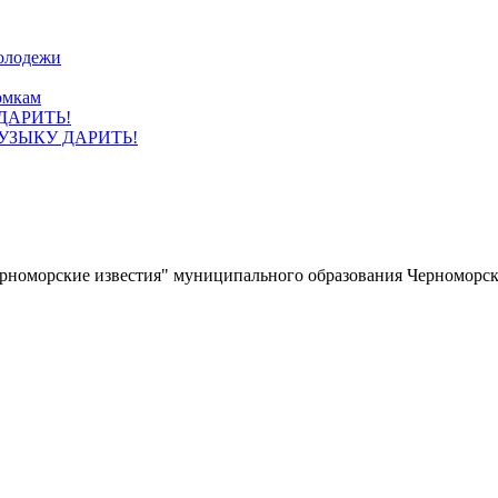
олодежи
омкам
УЗЫКУ ДАРИТЬ!
ерноморские известия" муниципального образования Черноморс