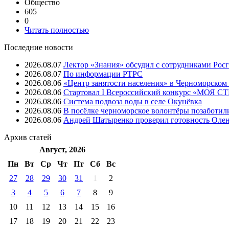
Общество
605
0
Читать полностью
Последние новости
2026.08.07
Лектор «Знания» обсудил с сотрудниками Рос
2026.08.07
⁠По информации РТРС
2026.08.06
«Центр занятости населения» в Черноморском
2026.08.06
Стартовал I Всероссийский конкурс «МОЯ 
2026.08.06
Система подвоза воды в селе Окунёвка
2026.08.06
В посёлке черноморское волонтёры позаботил
2026.08.06
Андрей Шатыренко проверил готовность Олен
Архив
статей
Август, 2026
Пн
Вт
Ср
Чт
Пт
Cб
Вс
27
28
29
30
31
1
2
3
4
5
6
7
8
9
10
11
12
13
14
15
16
17
18
19
20
21
22
23