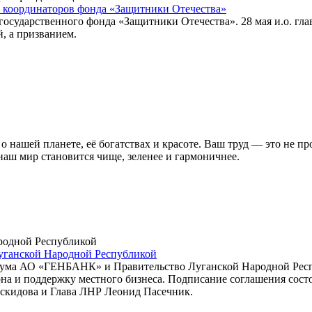
 координаторов фонда «Защитники Отечества»
 государственного фонда «Защитники Отечества». 28 мая и.о. г
й, а призванием.
о нашей планете, её богатствах и красоте. Ваш труд — это не п
наш мир становится чище, зеленее и гармоничнее.
Луганской Народной Республикой
рума АО «ГЕНБАНК» и Правительство Луганской Народной Респу
а и поддержку местного бизнеса. Подписание соглашения состо
кидова и Глава ЛНР Леонид Пасечник.