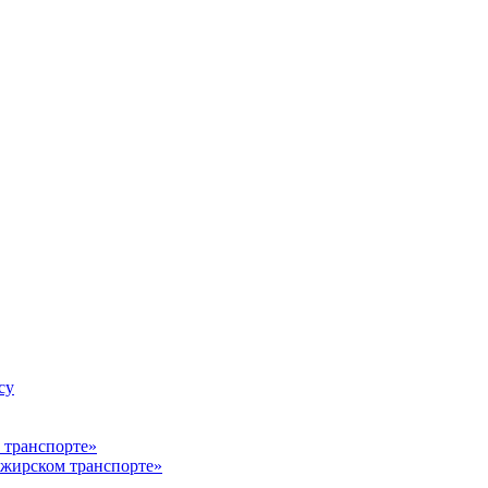
су
ажирском транспорте»