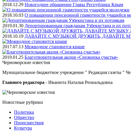
2018.12.29
Новогоднее обращение Главы Республики Крым
2018.10.03
О повышении пенсионной грамотности учащейся м
2019.01.30
Депортированным гражданам Узбекистана и их пот
2018.10.19
ДАВАЙТЕ С МУЗЫКОЙ ДРУЖИТЬ, ДАВАЙТЕ М
2017.07.13
Межводное становится краше
2019.01.25
Благотворительная акция «Снежинка счастья»
Черноморские
известия
Муниципальное бюджетное учреждение " Редакция газеты " Ч
Главного редактора
- Иванюта Наталья Реональдовна
Новостные
рубрики
Политика
Общество
Проиcшествия
Культура