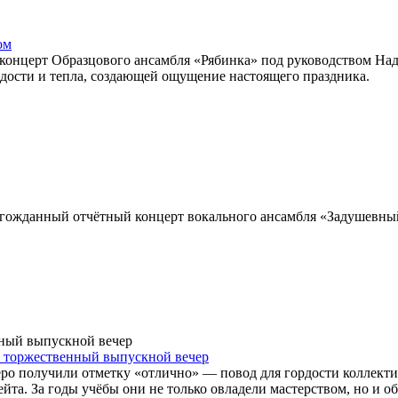
ом
концерт Образцового ансамбля «Рябинка» под руководством Над
радости и тепла, создающей ощущение настоящего праздника.
лгожданный отчётный концерт вокального ансамбля «Задушевны
л торжественный выпускной вечер
еро получили отметку «отлично» — повод для гордости коллект
ейта. За годы учёбы они не только овладели мастерством, но и о