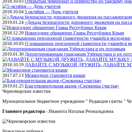
2018.10.03
Открытый чемпионат и первенство по тайскому бок
2018.10.04
5 октября — День учителя
2019.01.24
«Декада безопасности дорожного движения на пасс
2018.12.29
Новогоднее обращение Главы Республики Крым
2018.10.03
О повышении пенсионной грамотности учащейся м
2019.01.30
Депортированным гражданам Узбекистана и их пот
2018.10.19
ДАВАЙТЕ С МУЗЫКОЙ ДРУЖИТЬ, ДАВАЙТЕ М
2017.07.13
Межводное становится краше
2019.01.25
Благотворительная акция «Снежинка счастья»
Черноморские
известия
Муниципальное бюджетное учреждение " Редакция газеты " Ч
Главного редактора
- Иванюта Наталья Реональдовна
Новостные
рубрики