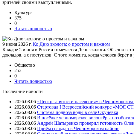
зрителей своими выступлениями.
Культура
375
0
Читать полностью
9 июня 2026 г.
Ко Дню эколога: о простом и важном
Каждое 5 июня в России отмечается День эколога. Обычно в это
докладов, а с поступков. С того момента, когда человек берёт 
Общество
252
0
Читать полностью
Последние новости
2026.08.06
«Центр занятости населения» в Черноморском
2026.08.06
Стартовал I Всероссийский конкурс «МОЯ 
2026.08.06
Система подвоза воды в селе Окунёвка
2026.08.06
В посёлке черноморское волонтёры позаботил
2026.08.06
Андрей Шатыренко проверил готовность Олен
2026.08.06
Приём граждан в Черноморском районе
2026.08.06
Социальный вычет легко получить через «Ли