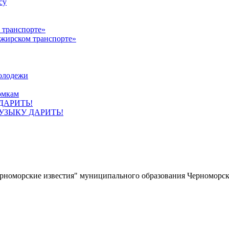
су
ажирском транспорте»
олодежи
омкам
УЗЫКУ ДАРИТЬ!
ерноморские известия" муниципального образования Черноморс