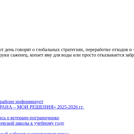
т день говорят о глобальных стратегиях, переработке отходов и 
в руки саженец, копает яму для воды или просто отказывается заб
 районе информирует
СТРАНА – МОИ РЕШЕНИЯ» 2025-2026 гг.
ись о ветеране-пограничнике
евской школы к учебному году
чный кабинет налогоплательщика»