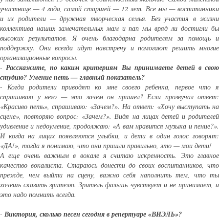
участнице — 4 года, самой старшей — 12 лет. Все мы — воспитанники
и их родители — дружная творческая семья. Без участия в жизни
коллектива наших замечательных мам и пап мы вряд ли достигли бы
высоких результатов. Я очень благодарна родителям за помощь и
поддержку. Они всегда идут навстречу и помогают решить многие
организационные вопросы.
-
Расскажите, по каким критериям Вы принимаете детей в сво
студию? Умение петь — главный показатель?
-
Когда родители приводят ко мне своего ребенка, первое что я
спрашиваю у него — это зачем он пришел? Если прозвучал ответ:
«Красиво петь», спрашиваю: «Зачем?». На ответ: «Хочу выступать на
сцене», повторяю вопрос: «Зачем?». Видя на лицах детей и родителей
удивление и недоумение, продолжаю: «А вам нравится музыка и пение?».
И когда на лицах появляются улыбки, и дети в один голос говорят:
«ДА!», тогда я понимаю, что они пришли правильно, это — мои дети!
А еще очень важным в вокале я считаю искренность. Это главное
качество вокалиста. Стараюсь донести до своих воспитанников, что
прежде, чем выйти на сцену, важно себя наполнить тем, что ты
хочешь сказать зрителю. Зритель фальшь чувствует и не принимает, и
это надо помнить всегда.
-
Виктория, сколько песен сегодня в репертуаре «ВИЭЛЬ»?