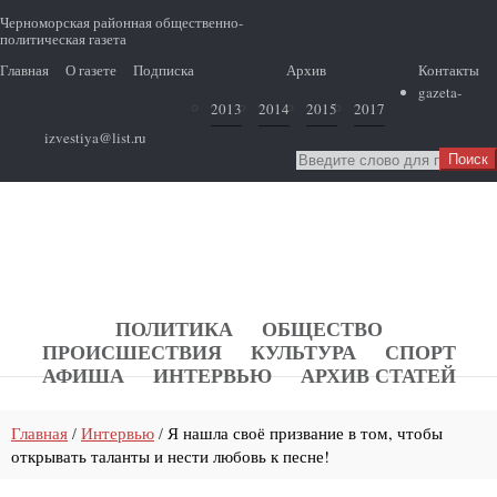
Черноморская районная общественно-
политическая газета
Главная
О газете
Подписка
Архив
Контакты
gazeta-
2013
2014
2015
2017
izvestiya@list.ru
ПОЛИТИКА
ОБЩЕСТВО
ПРОИCШЕСТВИЯ
КУЛЬТУРА
СПОРТ
АФИША
ИНТЕРВЬЮ
АРХИВ СТАТЕЙ
Главная
Интервью
Я нашла своё призвание в том, чтобы
/
/
открывать таланты и нести любовь к песне!