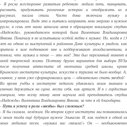
-
Я росла всесторонне развитым ребенком: любила петь, танцевать,
рисовать, придумывать различные истории и отображать их в
рисунках, писала стихи. Часто дома включала музыку и
импровизировала. Видя это и пытаясь направить мою энергию в нужное
русло, в семь лет мама записала меня в образцовую вокальную студию
«Надежда», руководителем которой была Валентина Владимировна
Янкова. Поначалу я не испытывала особой любви к музыке. Но, когда в 13
лет на одном из выступлений в районном Доме культуры я увидела, как
зрители в зале подпевают мне и поддерживают аплодисментами, я
поняла, что музыка и пение — это моё! Это был переломный момент в
моей творческой жизни. Поэтому других вариантов для выбора ВУЗа
после получения аттестата об окончании средней школы, кроме
Крымского института культуры, искусств и туризма не было вообще. А,
главное, у меня уже сформировалась цель — обязательно стать звездой!
Во время учёбы в институте педагоги удивлялись моим знаниям и
умению держаться на сцене, вести себя, как артист. И я с гордостью
говорила, что всему этому меня научила мой преподаватель студии
«Надежда» Валентина Владимировна Янкова, за что я ей благодарна.
-
Путь к успеху в роли «звезды» был сложным?
-
Я бы сказала, нелёгким. На втором курсе института мы познакомилис
с моим тогда ещё будущим мужем Эльвисом. И, как поётся в одной из
моих любимых песен, «музыка нас связала!» Он — необыкновенно