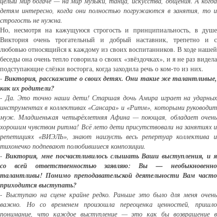
целый мир богаче — на мир музыки, танца, искусства, общения. А когда
детям интересно, когда они полностью погружаются в занятия, то и
строгость не нужна.
Но, несмотря на кажущуюся строгость и принципиальность, в душе
Виктория очень трогательный и добрый наставник, трепетно и с
любовью относящийся к каждому из своих воспитанников. В ходе нашей
беседы она очень тепло говорила о своих «звёздочках», и я не раз видела
подступающие слёзки восторга, когда заходила речь о ком-то из них.
-
Виктория, расскажите о своих детях. Они такие же талантливые,
как их родители?
-
Да. Это точно наши дети! Старшая дочь Амира играет на ударных
инструментах в коллективах «Сансара» и «Ритм», которыми руководит
муж. Младшенькая четырёхлетняя Афина — поющая, обладает очень
хорошим чувством ритма! Всё лето дети присутствовали на занятиях и
репетициях «ВИЭЛЬ», знают наизусть весь репертуар коллектива и
тихонечко подпевают полюбившиеся композиции.
-
Виктория, мне посчастливилось слышать Ваши выступления, и я
со всей ответственностью заявляю: Вы — необыкновенно
талантливы! Помимо преподавательской деятельности Вам часто
приходится выступать?
-
Выступаю на сцене крайне редко. Раньше это было для меня очень
важно. Но со временем произошла переоценка ценностей, пришло
понимание, что каждое выступление — это как бы возвращение в