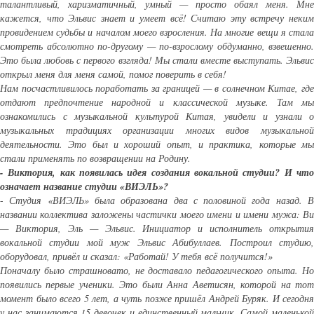
талантливый, харизматичный, умный — просто обаял меня. Мне
кажется, что Эльвис знает и умеет всё! Считаю эту встречу неким
провидением судьбы и началом моего взросления. На многие вещи я стала
смотреть абсолютно по-другому — по-взрослому обдуманно, взвешенно.
Это была любовь с первого взгляда! Мы стали вместе выступать. Эльвис
открыл меня для меня самой, помог поверить в себя!
Нам посчастливилось поработать за границей — в солнечном Китае, где
отдают предпочтение народной и классической музыке. Там мы
ознакомились с музыкальной культурой Китая, увидели и узнали о
музыкальных традициях организации многих видов музыкальной
деятельности. Это был и хороший опыт, и практика, которые мы
стали применять по возвращении на Родину.
- Виктория, как появилась идея создания вокальной студии? И что
означает название студии «ВИЭЛЬ»?
-
Студия «ВИЭЛЬ» была образована два с половиной года назад. 
названии коллектива заложены частички моего имени и имени мужа: Ви
— Виктория, Эль — Эльвис. Инициатор и исполнитель открытия
вокальной студии мой муж Эльвис Абибуллаев. Построил студию,
оборудовал, привёл и сказал: «Работай! У тебя всё получится!»
Поначалу было страшновато, не доставало педагогического опыта. Но
появились первые ученики. Это были Анна Аветисян, которой на тот
момент было всего 5 лет, а чуть позже пришёл Андрей Буряк. И сегодня
у нас занимаются 15 девочек и единственный мальчик. Самой маленькой