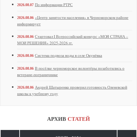
⁠По информации РТРС
2026.08.07
«Центр занятости населения» в Черноморском районе
2026.08.06
информирует
Стартовал I Всероссийский конкурс «МОЯ СТРАНА –
2026.08.06
МОИ РЕШЕНИЯ» 2025-2026 гг.
Система подвоза воды в селе Окунёвка
2026.08.06
В посёлке черноморское волонтёры позаботились о
2026.08.06
ветеране-пограничнике
Андрей Шатыренко проверил готовность Оленевской
2026.08.06
школы к учебному году
АРХИВ
СТАТЕЙ