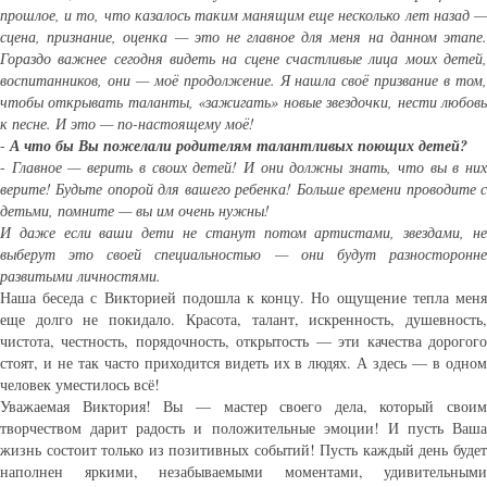
прошлое, и то, что казалось таким манящим еще несколько лет назад —
сцена, признание, оценка — это не главное для меня на данном этапе.
Гораздо важнее сегодня видеть на сцене счастливые лица моих детей,
воспитанников, они — моё продолжение. Я нашла своё призвание в том,
чтобы открывать таланты, «зажигать» новые звездочки, нести любовь
к песне. И это — по-настоящему моё!
-
А что бы Вы пожелали родителям талантливых поющих детей?
-
Главное — верить в своих детей! И они должны знать, что вы в ни
верите! Будьте опорой для вашего ребенка! Больше времени проводите с
детьми, помните — вы им очень нужны!
И даже если ваши дети не станут потом артистами, звездами, не
выберут это своей специальностью — они будут разносторонне
развитыми личностями.
Наша беседа с Викторией подошла к концу. Но ощущение тепла меня
еще долго не покидало. Красота, талант, искренность, душевность,
чистота, честность, порядочность, открытость — эти качества дорогого
стоят, и не так часто приходится видеть их в людях. А здесь — в одном
человек уместилось всё!
Уважаемая Виктория! Вы — мастер своего дела, который своим
творчеством дарит радость и положительные эмоции! И пусть Ваша
жизнь состоит только из позитивных событий! Пусть каждый день будет
наполнен яркими, незабываемыми моментами, удивительными