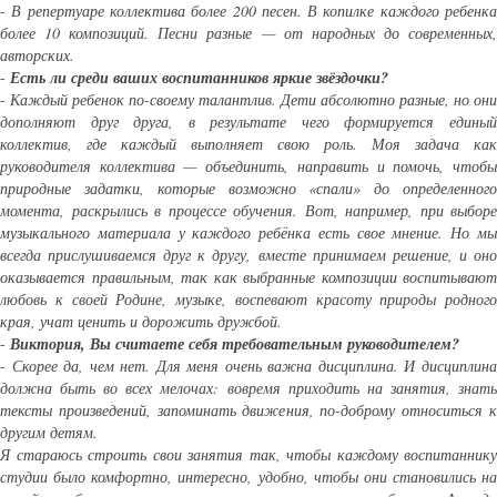
-
В репертуаре коллектива более 200 песен. В копилке каждого ребенк
более 10 композиций. Песни разные — от народных до современных,
авторских.
-
Есть ли среди ваших воспитанников яркие звёздочки?
-
Каждый ребенок по-своему талантлив. Дети абсолютно разные, но они
дополняют друг друга, в результате чего формируется единый
коллектив, где каждый выполняет свою роль. Моя задача как
руководителя коллектива — объединить, направить и помочь, чтобы
природные задатки, которые возможно «спали» до определенного
момента, раскрылись в процессе обучения. Вот, например, при выборе
музыкального материала у каждого ребёнка есть свое мнение. Но мы
всегда прислушиваемся друг к другу, вместе принимаем решение, и оно
оказывается правильным, так как выбранные композиции воспитывают
любовь к своей Родине, музыке, воспевают красоту природы родного
края, учат ценить и дорожить дружбой.
-
Виктория, Вы считаете себя требовательным руководителем?
-
Скорее да, чем нет. Для меня очень важна дисциплина. И дисциплин
должна быть во всех мелочах: вовремя приходить на занятия, знать
тексты произведений, запоминать движения, по-доброму относиться к
другим детям.
Я стараюсь строить свои занятия так, чтобы каждому воспитаннику
студии было комфортно, интересно, удобно, чтобы они становились на