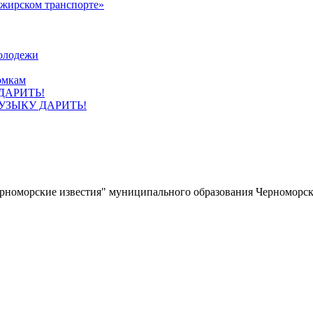
ажирском транспорте»
олодежи
омкам
УЗЫКУ ДАРИТЬ!
ерноморские известия" муниципального образования Черноморс