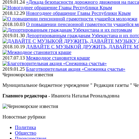
2019.01.24
«Декада безопасности дорожного движения на пасс
2018.12.29
Новогоднее обращение Главы Республики Крым
2018.10.03
О повышении пенсионной грамотности учащейся м
2019.01.30
Депортированным гражданам Узбекистана и их пот
2018.10.19
ДАВАЙТЕ С МУЗЫКОЙ ДРУЖИТЬ, ДАВАЙТЕ М
2017.07.13
Межводное становится краше
2019.01.25
Благотворительная акция «Снежинка счастья»
Черноморские
известия
Муниципальное бюджетное учреждение " Редакция газеты " Ч
Главного редактора
- Иванюта Наталья Реональдовна
Новостные
рубрики
Политика
Общество
Проиcшествия