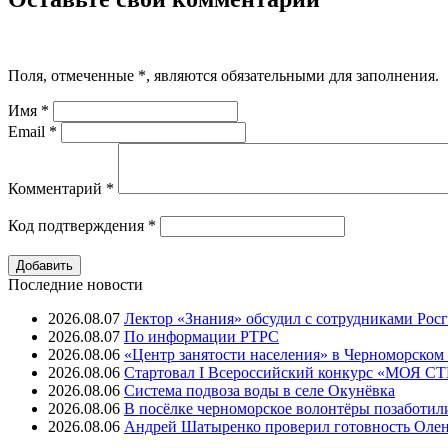
Поля, отмеченные
*
, являются обязательными для заполнения.
Имя
*
Email
*
Комментарий
*
Код подтверждения
*
Последние новости
2026.08.07
Лектор «Знания» обсудил с сотрудниками Рос
2026.08.07
⁠По информации РТРС
2026.08.06
«Центр занятости населения» в Черноморском
2026.08.06
Стартовал I Всероссийский конкурс «МОЯ 
2026.08.06
Система подвоза воды в селе Окунёвка
2026.08.06
В посёлке черноморское волонтёры позаботил
2026.08.06
Андрей Шатыренко проверил готовность Олен