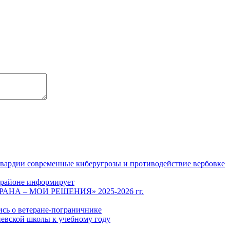
гвардии современные киберугрозы и противодействие вербовке
 районе информирует
СТРАНА – МОИ РЕШЕНИЯ» 2025-2026 гг.
ись о ветеране-пограничнике
евской школы к учебному году