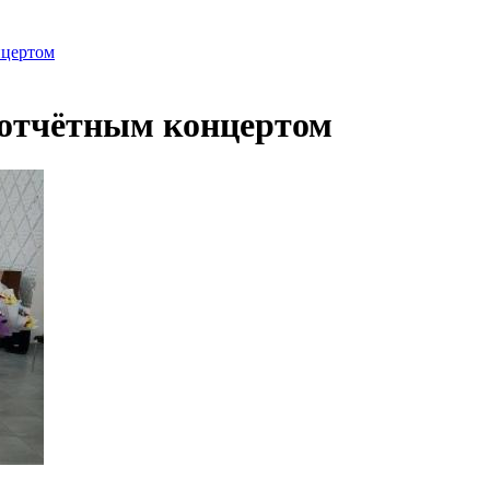
нцертом
 отчётным концертом