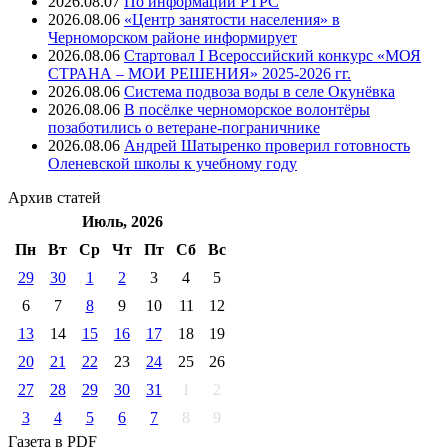
2026.08.07
⁠По информации РТРС
2026.08.06
«Центр занятости населения» в
Черноморском районе информирует
2026.08.06
Стартовал I Всероссийский конкурс «МОЯ
СТРАНА – МОИ РЕШЕНИЯ» 2025-2026 гг.
2026.08.06
Система подвоза воды в селе Окунёвка
2026.08.06
В посёлке черноморское волонтёры
позаботились о ветеране-пограничнике
2026.08.06
Андрей Шатыренко проверил готовность
Оленевской школы к учебному году
Архив
статей
Июль, 2026
Пн
Вт
Ср
Чт
Пт
Cб
Вс
29
30
1
2
3
4
5
6
7
8
9
10
11
12
13
14
15
16
17
18
19
20
21
22
23
24
25
26
27
28
29
30
31
1
2
3
4
5
6
7
8
9
Газета
в PDF