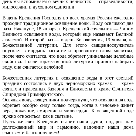
день мы вспоминаем о вечных ценностях — справедливости,
милосердии и духовном единении.
В день Крещения Господня во всех храмах России ежегодно
проходит традиционное освящение воды. Воду освящают два
раза. Накануне, 18 января, в Крещенский сочельник — Чином
Великого освящения воды, который еще называют Великой
агиасмой. И второй раз — в день Богоявления, 19 января, на
Божественной литургии. Для этого священнослужитель
опускает в иордань распятие и произносит слова молитвы,
после чего считается, что вода обретает уникальные целебные
свойства. После торжественной литургии принято набирать
воду, она считается целебной.
Божественная литургия и освящение воды в этот светлый
праздник состоялись в двух черноморских храмах — храме
святых и праведных Захария и Елисаветы и храме Святителя
Спиридона Тримифунтского.
Освящая воду, священники подчеркнули, что освященная вода
обретает особую силу только тогда, когда в человеке живет
вера, покаяние, смирение и милосердие. К освященной воде
нужно относиться, как к святыне.
Пусть же свет Крещения озарит наши души, подарит нам
долгожданный мир и гармонию, наполнит наши дома
счастьем и благополучием!