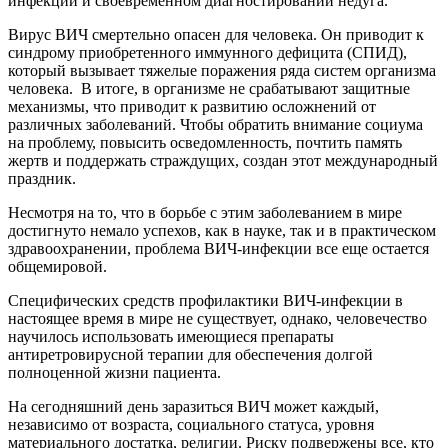
инфекции и своевременном диагностировании недуга.
Вирус ВИЧ смертельно опасен для человека. Он приводит к
синдрому приобретенного иммунного дефицита (СПИД),
который вызывает тяжелые поражения ряда систем организма
человека. В итоге, в организме не срабатывают защитные
механизмы, что приводит к развитию осложнений от
различных заболеваний. Чтобы обратить внимание социума
на проблему, повысить осведомленность, почтить память
жертв и поддержать страждущих, создан этот международный
праздник.
Несмотря на то, что в борьбе с этим заболеванием в мире
достигнуто немало успехов, как в науке, так и в практическом
здравоохранении, проблема ВИЧ-инфекции все еще остается
общемировой.
Специфических средств профилактики ВИЧ-инфекции в
настоящее время в мире не существует, однако, человечество
научилось использовать имеющиеся препараты
антиретровирусной терапии для обеспечения долгой
полноценной жизни пациента.
На сегодняшний день заразиться ВИЧ может каждый,
независимо от возраста, социального статуса, уровня
материального достатка, религии. Риску подвержены все, кто