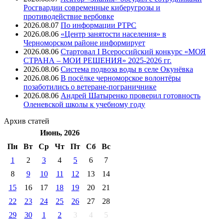
Росгвардии современные киберугрозы и
противодействие вербовке
2026.08.07
⁠По информации РТРС
2026.08.06
«Центр занятости населения» в
Черноморском районе информирует
2026.08.06
Стартовал I Всероссийский конкурс «МОЯ
СТРАНА – МОИ РЕШЕНИЯ» 2025-2026 гг.
2026.08.06
Система подвоза воды в селе Окунёвка
2026.08.06
В посёлке черноморское волонтёры
позаботились о ветеране-пограничнике
2026.08.06
Андрей Шатыренко проверил готовность
Оленевской школы к учебному году
Архив
статей
Июнь, 2026
Пн
Вт
Ср
Чт
Пт
Cб
Вс
1
2
3
4
5
6
7
8
9
10
11
12
13
14
15
16
17
18
19
20
21
22
23
24
25
26
27
28
29
30
1
2
3
4
5