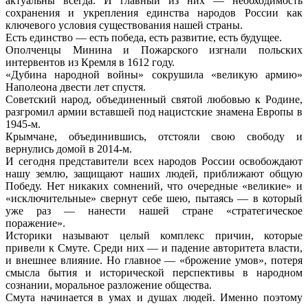
актуальны всегда. И главный из них — необходимость
сохранения и укрепления единства народов России как
ключевого условия существования нашей страны.
Есть единство — есть победа, есть развитие, есть будущее.
Ополченцы Минина и Пожарского изгнали польских
интервентов из Кремля в 1612 году.
«Дубина народной войны» сокрушила «великую армию»
Наполеона двести лет спустя.
Советский народ, объединенный святой любовью к Родине,
разгромил армии вставшей под нацистские знамена Европы в
1945-м.
Крымчане, объединившись, отстояли свою свободу и
вернулись домой в 2014-м.
И сегодня представители всех народов России освобождают
нашу землю, защищают наших людей, приближают общую
Победу. Нет никаких сомнений, что очередные «великие» и
«исключительные» свернут себе шею, пытаясь — в который
уже раз — нанести нашей стране «стратегическое
поражение».
Историки называют целый комплекс причин, которые
привели к Смуте. Среди них — и падение авторитета власти,
и внешнее влияние. Но главное — «брожение умов», потеря
смысла бытия и исторической перспективы в народном
сознании, моральное разложение общества.
Смута начинается в умах и душах людей. Именно поэтому