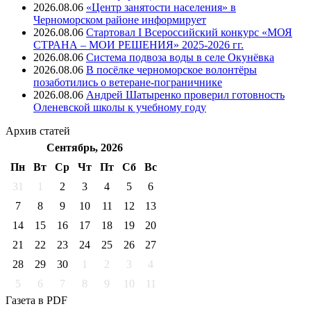
2026.08.06
«Центр занятости населения» в
Черноморском районе информирует
2026.08.06
Стартовал I Всероссийский конкурс «МОЯ
СТРАНА – МОИ РЕШЕНИЯ» 2025-2026 гг.
2026.08.06
Система подвоза воды в селе Окунёвка
2026.08.06
В посёлке черноморское волонтёры
позаботились о ветеране-пограничнике
2026.08.06
Андрей Шатыренко проверил готовность
Оленевской школы к учебному году
Архив
статей
Сентябрь, 2026
Пн
Вт
Ср
Чт
Пт
Cб
Вс
31
1
2
3
4
5
6
7
8
9
10
11
12
13
14
15
16
17
18
19
20
21
22
23
24
25
26
27
28
29
30
1
2
3
4
5
6
7
8
9
10
11
Газета
в PDF