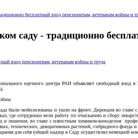
радиционно бесплатный вход пенсионерам, ветеранам войны и т
ком саду - традиционно беспла
ионального научного центра РАН объявляет свободный вход в
).
войны
да были мобилизованы и ушли на фронт. Дирекция во главе с А
каз, где сотрудники вели работу по отысканию и сбору лекарс
олод и лишения, во главе с известным химиком-виноделом про
ых, технических, декоративных растений, гибридного фонда и 
храняя для себя (общий надзор в Саду осуществлял немецкий ко