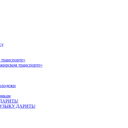
су
ажирском транспорте»
олодежи
омкам
УЗЫКУ ДАРИТЬ!