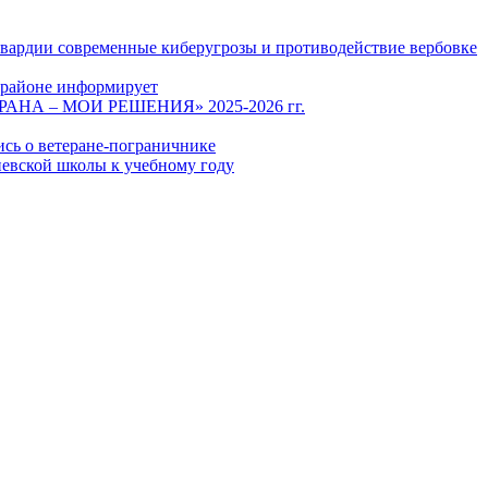
гвардии современные киберугрозы и противодействие вербовке
 районе информирует
СТРАНА – МОИ РЕШЕНИЯ» 2025-2026 гг.
ись о ветеране-пограничнике
евской школы к учебному году