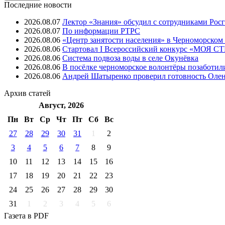
Последние новости
2026.08.07
Лектор «Знания» обсудил с сотрудниками Рос
2026.08.07
⁠По информации РТРС
2026.08.06
«Центр занятости населения» в Черноморском
2026.08.06
Стартовал I Всероссийский конкурс «МОЯ 
2026.08.06
Система подвоза воды в селе Окунёвка
2026.08.06
В посёлке черноморское волонтёры позаботил
2026.08.06
Андрей Шатыренко проверил готовность Олен
Архив
статей
Август, 2026
Пн
Вт
Ср
Чт
Пт
Cб
Вс
27
28
29
30
31
1
2
3
4
5
6
7
8
9
10
11
12
13
14
15
16
17
18
19
20
21
22
23
24
25
26
27
28
29
30
31
1
2
3
4
5
6
Газета
в PDF