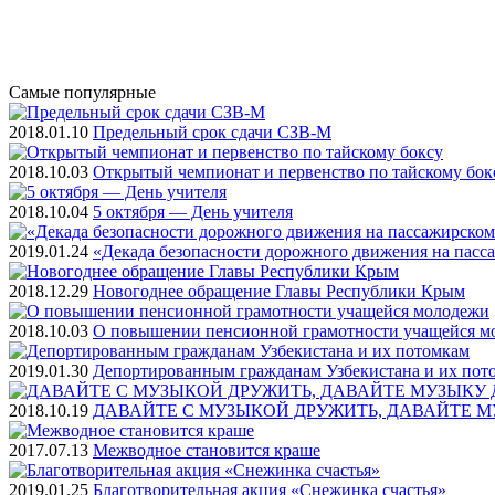
Самые
популярные
2018.01.10
Предельный срок сдачи СЗВ-М
2018.10.03
Открытый чемпионат и первенство по тайскому бок
2018.10.04
5 октября — День учителя
2019.01.24
«Декада безопасности дорожного движения на пасс
2018.12.29
Новогоднее обращение Главы Республики Крым
2018.10.03
О повышении пенсионной грамотности учащейся м
2019.01.30
Депортированным гражданам Узбекистана и их пот
2018.10.19
ДАВАЙТЕ С МУЗЫКОЙ ДРУЖИТЬ, ДАВАЙТЕ М
2017.07.13
Межводное становится краше
2019.01.25
Благотворительная акция «Снежинка счастья»