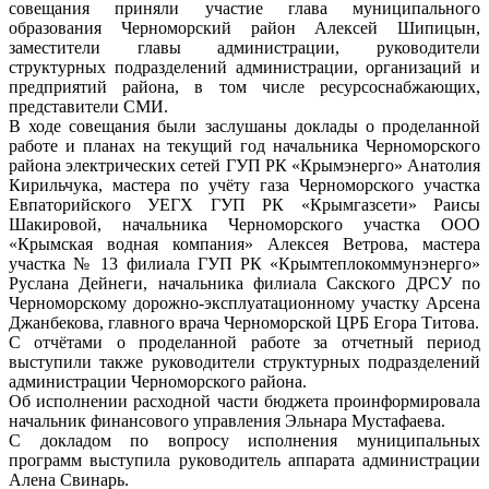
совещания приняли участие глава муниципального
образования Черноморский район Алексей Шипицын,
заместители главы администрации, руководители
структурных подразделений администрации, организаций и
предприятий района, в том числе ресурсоснабжающих,
представители СМИ.
В ходе совещания были заслушаны доклады о проделанной
работе и планах на текущий год начальника Черноморского
района электрических сетей ГУП РК «Крымэнерго» Анатолия
Кирильчука, мастера по учёту газа Черноморского участка
Евпаторийского УЕГХ ГУП РК «Крымгазсети» Раисы
Шакировой, начальника Черноморского участка ООО
«Крымская водная компания» Алексея Ветрова, мастера
участка № 13 филиала ГУП РК «Крымтеплокоммунэнерго»
Руслана Дейнеги, начальника филиала Сакского ДРСУ по
Черноморскому дорожно-эксплуатационному участку Арсена
Джанбекова, главного врача Черноморской ЦРБ Егора Титова.
С отчётами о проделанной работе за отчетный период
выступили также руководители структурных подразделений
администрации Черноморского района.
Об исполнении расходной части бюджета проинформировала
начальник финансового управления Эльнара Мустафаева.
С докладом по вопросу исполнения муниципальных
программ выступила руководитель аппарата администрации
Алена Свинарь.