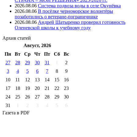
СТРАНА – МОИ РЕШЕНИЯ» 2025-2026 гг.
2026.08.06
Система подвоза воды в селе Окунёвка
2026.08.06
В посёлке черноморское волонтёры
позаботились о ветеране-пограничнике
2026.08.06
Андрей Шатыренко проверил готовность
Оленевской школы к учебному году
Архив
статей
Август, 2026
Пн
Вт
Ср
Чт
Пт
Cб
Вс
27
28
29
30
31
1
2
3
4
5
6
7
8
9
10
11
12
13
14
15
16
17
18
19
20
21
22
23
24
25
26
27
28
29
30
31
1
2
3
4
5
6
Газета
в PDF