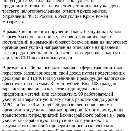
полугодии 2025 года охвачено 1200 субъектов
предпринимательства, нарушения установлены у каждого
третьего налогоплательщика, отметил руководитель
Управления ФНС России в Республике Крым Роман
Наздрачев.
В рамках выполнения поручения Главы Республики Крым
Сергея Аксенова по поиску резервов дополнительных
поступлений в крымский бюджет фокус внимания налоговых
органов республики направлен на отдельные направления,
где сосредоточен наличный расчет или переводы с карты на
карту по СБП за оказанные услуги.
В результате 206 налогоплательщиков сферы транспортных
перевозок задекларировали свой доход путем представления
декларации 3-НДФЛ или увеличили предыдущие налоговые
обязательства на сумму 31 млн рублей. Еще 108 граждан
зарегистрировались в качестве индивидуальных
предпринимателей или самозанятых, 99 работодателей
увеличили заработную плату своих работников до уровня
МРОТ и более 9 млн рублей доначислено налоговыми
органами в ходе камеральных проверок. К примеру, одно из
транспортных предприятий Бахчисарайского района в 4 раза
увеличило заработную плату своих сотрудников. По
результатам налоговой проверки одного из керченских
транспортных предприятий доначислен налог на прибыль и