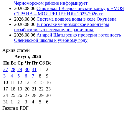
Черноморском районе информирует
2026.08.06
Стартовал I Всероссийский конкурс «МОЯ
СТРАНА – МОИ РЕШЕНИЯ» 2025-2026 гг.
2026.08.06
Система подвоза воды в селе Окунёвка
2026.08.06
В посёлке черноморское волонтёры
позаботились о ветеране-пограничнике
2026.08.06
Андрей Шатыренко проверил готовность
Оленевской школы к учебному году
Архив
статей
Август, 2026
Пн
Вт
Ср
Чт
Пт
Cб
Вс
27
28
29
30
31
1
2
3
4
5
6
7
8
9
10
11
12
13
14
15
16
17
18
19
20
21
22
23
24
25
26
27
28
29
30
31
1
2
3
4
5
6
Газета
в PDF