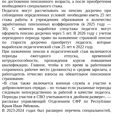
по достижении пенсионного возраста, а после приобретения
необходимого специального стажа.
Педагоги могут рассчитывать на пенсию досрочно при
соблюдении определенных условий: необходимо иметь 25 лет
стажа работы в учреждениях образования и количество
заработанных пенсионных коэффициентов (в 2025 году —
30). С момента выработки спецстажа педагоги могут
оформить пенсию досрочно через 5 лет. В 2026 году с учетом
переходного периода право на назначение страховой пенсии
по старости досрочно приобретут педагоги, которые
выработали педагогический стаж 25 лет в 2022 году.
При назначении пенсии в педагогический стаж включаются
периоды ежегодного отпуска, временной
нетрудоспособности, прохождения курсов повышения
квалификации. Главное, чтобы в это время за работником
сохранялось рабочее место (должность) и средняя зарплата, а
работодатель отчислял взносы на обязательное пенсионное
страхование.
«В стаж также включается военная служба и участие в
добровольческих отрядах – но только если указанные периоды
следовали непосредственно за работой в качестве педагога.
Периоды участия в СВО учитываются в двойном размере», —
рассказал управляющий Отделением СФР по Республике
Крым Иван Рябоконь.
В 2023-2024 годах был расширен перечень специальностей,