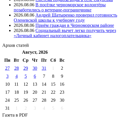
2026.08.06
В посёлке черноморское волонтёры
позаботились о ветеране-пограничнике
2026.08.06
Андрей Шатыренко проверил готовность
Оленевской школы к учебному году
2026.08.06
Приём граждан в Черноморском районе
2026.08.06
Социальный вычет легко получить через
«Личный кабинет налогоплательщика»
Архив
статей
Август, 2026
Пн
Вт
Ср
Чт
Пт
Cб
Вс
27
28
29
30
31
1
2
3
4
5
6
7
8
9
10
11
12
13
14
15
16
17
18
19
20
21
22
23
24
25
26
27
28
29
30
31
1
2
3
4
5
6
Газета
в PDF