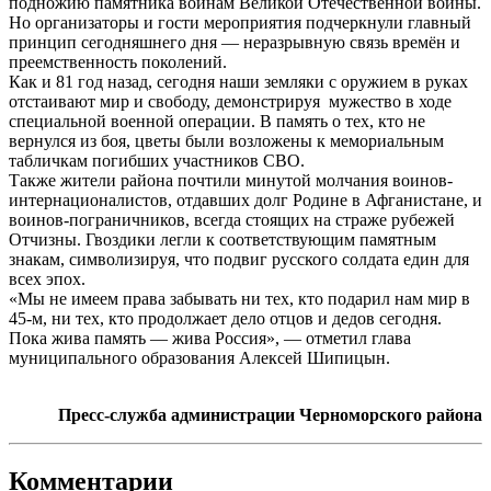
подножию памятника воинам Великой Отечественной войны.
Но организаторы и гости мероприятия подчеркнули главный
принцип сегодняшнего дня — неразрывную связь времён и
преемственность поколений.
Как и 81 год назад, сегодня наши земляки с оружием в руках
отстаивают мир и свободу, демонстрируя мужество в ходе
специальной военной операции. В память о тех, кто не
вернулся из боя, цветы были возложены к мемориальным
табличкам погибших участников СВО.
Также жители района почтили минутой молчания воинов-
интернационалистов, отдавших долг Родине в Афганистане, и
воинов-пограничников, всегда стоящих на страже рубежей
Отчизны. Гвоздики легли к соответствующим памятным
знакам, символизируя, что подвиг русского солдата един для
всех эпох.
«Мы не имеем права забывать ни тех, кто подарил нам мир в
45-м, ни тех, кто продолжает дело отцов и дедов сегодня.
Пока жива память — жива Россия», — отметил глава
муниципального образования Алексей Шипицын.
Пресс-служба администрации Черноморского района
Комментарии