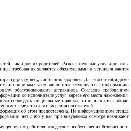
етей, так и для их родителей. Развлекательные услуги должны
анные требования являются обязательными и устанавливаются
зрасту, росту, весу, состоянию здоровья. Для этого необходимо
каким-то причинам вы не нашли интересующую вас информацию
соналу, обслуживающему аттракцион. Согласно требованиям
формации об исполнителе услуг: адресе его места нахождения,
димо соблюдать специальные правила, то исполнитель обязан
жен иметь средства для измерения посетителей.
информация об этом предоставлена. На информационном стенде
формации нет либо у вас при визуальном осмотре возникают
муществу потребителя вследствие необеспечения безопасности