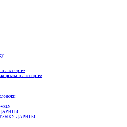
су
ажирском транспорте»
олодежи
омкам
УЗЫКУ ДАРИТЬ!