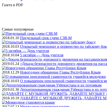
Газета
в PDF
Самые
популярные
2018.01.10
Предельный срок сдачи СЗВ-М
2018.10.03
Открытый чемпионат и первенство по тайскому бок
2018.10.04
5 октября — День учителя
2019.01.24
«Декада безопасности дорожного движения на пасс
2018.12.29
Новогоднее обращение Главы Республики Крым
2018.10.03
О повышении пенсионной грамотности учащейся м
2019.01.30
Депортированным гражданам Узбекистана и их пот
2018.10.19
ДАВАЙТЕ С МУЗЫКОЙ ДРУЖИТЬ, ДАВАЙТЕ М
2017.07.13
Межводное становится краше