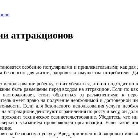
ионов
ии аттракционов
становятся особенно популярными и привлекательными как для д
ся безопасно для жизни, здоровья и имущества потребителя. Д
 использование ребенку, стоит убедиться, что он подходит по во
олжны быть размещены перед входом на аттракцион. Если по 
настораживает, стоит обратиться за разъяснениями к пер
битель имеет право на получение необходимой и достоверной ин
оимости. Если для безопасного использования услуги необхо
и на аттракционе действуют ограничения по росту и весу, он дол
 проходит техническое освидетельствование. Убедитесь, что 
роверки с указанием проверяющей организации. Если такой ин
чение.
раво на безопасную услугу. Вред, причиненный здоровью или и