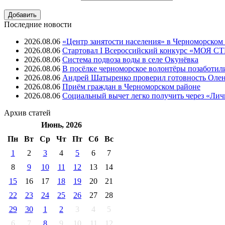
Последние новости
2026.08.06
«Центр занятости населения» в Черноморском
2026.08.06
Стартовал I Всероссийский конкурс «МОЯ 
2026.08.06
Система подвоза воды в селе Окунёвка
2026.08.06
В посёлке черноморское волонтёры позаботил
2026.08.06
Андрей Шатыренко проверил готовность Олен
2026.08.06
Приём граждан в Черноморском районе
2026.08.06
Социальный вычет легко получить через «Ли
Архив
статей
Июнь, 2026
Пн
Вт
Ср
Чт
Пт
Cб
Вс
1
2
3
4
5
6
7
8
9
10
11
12
13
14
15
16
17
18
19
20
21
22
23
24
25
26
27
28
29
30
1
2
3
4
5
6
7
8
9
10
11
12