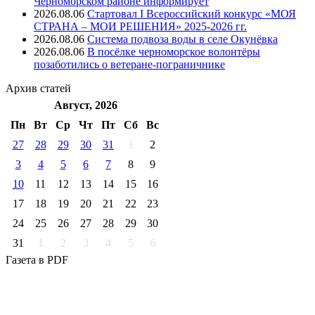
Черноморском районе информирует
2026.08.06
Стартовал I Всероссийский конкурс «МОЯ
СТРАНА – МОИ РЕШЕНИЯ» 2025-2026 гг.
2026.08.06
Система подвоза воды в селе Окунёвка
2026.08.06
В посёлке черноморское волонтёры
позаботились о ветеране-пограничнике
Архив
статей
Август, 2026
Пн
Вт
Ср
Чт
Пт
Cб
Вс
27
28
29
30
31
1
2
3
4
5
6
7
8
9
10
11
12
13
14
15
16
17
18
19
20
21
22
23
24
25
26
27
28
29
30
31
1
2
3
4
5
6
Газета
в PDF