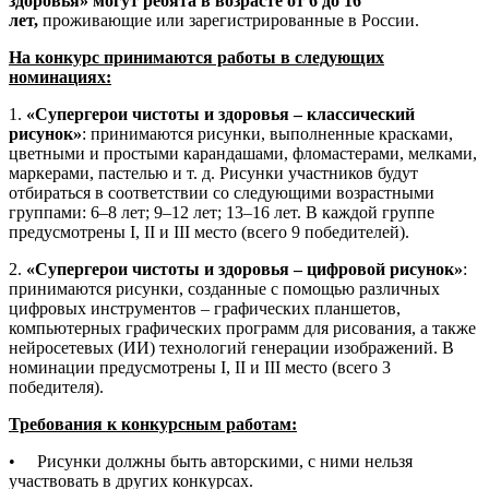
здоровья» могут ребята в возрасте от 6 до 16
лет,
проживающие или зарегистрированные в России.
На конкурс принимаются работы в следующих
номинациях:
1.
«Супергерои чистоты и здоровья – классический
рисунок»
: принимаются рисунки, выполненные красками,
цветными и простыми карандашами, фломастерами, мелками,
маркерами, пастелью и т. д. Рисунки участников будут
отбираться в соответствии со следующими возрастными
группами: 6–8 лет; 9–12 лет; 13–16 лет. В каждой группе
предусмотрены I, II и III место (всего 9 победителей).
2.
«Супергерои чистоты и здоровья – цифровой рисунок»
:
принимаются рисунки, созданные с помощью различных
цифровых инструментов – графических планшетов,
компьютерных графических программ для рисования, а также
нейросетевых (ИИ) технологий генерации изображений. В
номинации предусмотрены I, II и III место (всего 3
победителя).
Требования к конкурсным работам:
• Рисунки должны быть авторскими, с ними нельзя
участвовать в других конкурсах.