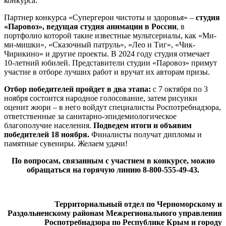
конкурса.
Партнер конкурса «Супергерои чистоты и здоровья» –
студия
«Паровоз», ведущая студия анимации в России
, в
портфолио которой такие известные мультсериалы, как «Ми-
ми-мишки», «Сказочный патруль», «Лео и Тиг», «Чик-
Чирикино» и другие проекты. В 2024 году студия отмечает
10-летний юбилей. Представители студии «Паровоз» примут
участие в отборе лучших работ и вручат их авторам призы.
Отбор победителей пройдет в два этапа:
c 7 октября по 3
ноября состоится народное голосование, затем рисунки
оценит жюри – в него войдут специалисты Роспотребнадзора,
ответственные за санитарно-эпидемиологическое
благополучие населения.
Подведем итоги и объявим
победителей 18 ноября.
Финалисты получат дипломы и
памятные сувениры. Желаем удачи!
По вопросам, связанным с участием в конкурсе, можно
обращаться на горячую линию 8-800-555-49-43.
Территориальный отдел по Черноморскому и
Раздольненскому районам Межрегионального управления
Роспотребнадзора по Республике Крым и городу