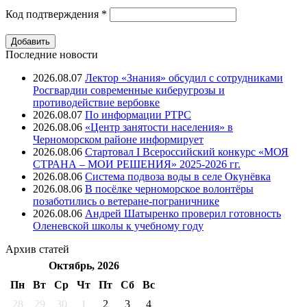
Код подтверждения
*
Последние новости
2026.08.07
Лектор «Знания» обсудил с сотрудниками
Росгвардии современные киберугрозы и
противодействие вербовке
2026.08.07
⁠По информации РТРС
2026.08.06
«Центр занятости населения» в
Черноморском районе информирует
2026.08.06
Стартовал I Всероссийский конкурс «МОЯ
СТРАНА – МОИ РЕШЕНИЯ» 2025-2026 гг.
2026.08.06
Система подвоза воды в селе Окунёвка
2026.08.06
В посёлке черноморское волонтёры
позаботились о ветеране-пограничнике
2026.08.06
Андрей Шатыренко проверил готовность
Оленевской школы к учебному году
Архив
статей
Октябрь, 2026
Пн
Вт
Ср
Чт
Пт
Cб
Вс
28
29
30
1
2
3
4