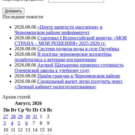
Последние новости
2026.08.06
«Центр занятости населения» в
Черноморском районе информирует
2026.08.06
Стартовал I Всероссийский конкурс «МОЯ
СТРАНА – МОИ РЕШЕНИЯ» 2025-2026 гг.
2026.08.06
Система подвоза воды в селе Окунёвка
2026.08.06
В посёлке черноморское волонтёры
позаботились о ветеране-пограничнике
2026.08.06
Андрей Шатыренко проверил готовность
Оленевской школы к учебному году
2026.08.06
Приём граждан в Черноморском районе
2026.08.06
Социальный вычет легко получить через
«Личный кабинет налогоплательщика»
Архив
статей
Август, 2026
Пн
Вт
Ср
Чт
Пт
Cб
Вс
27
28
29
30
31
1
2
3
4
5
6
7
8
9
10
11
12
13
14
15
16