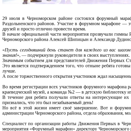
29 июля в Черноморском районе состоялся форумный мара
Раздольненского районов. Участие в форумном марафоне — э
друзей и просто отлично провести время.
В начале официальной части мероприятия прозвучали гимны
Черноморского района Алексей Шипицын и Александр Дудинов
«
Пусть сегодняшний день станет для каждого из вас шагом
знания!
», — подчеркнули руководители в своих выступлениях.
Значимым событием для представителей Движения Первых Ст
Это является подтверждением того, что отныне ребята готовы 
лучше.
А после торжественного открытия участников ждал насыщенны
Во время регистрации всех участников форумного марафона р
краеведческий музей, а команда №2 — в детскую библиотеку и
В течение дня ребята получали ответы на интересующие их 
признались, что это был незабываемый день!
Но всё в этой жизни имеет своё завершение. Вот и форумны
администрации Черноморского района, отдела образования, м
Специалист по организации работы Движения Первых в Черн
мероприятия «Форумный марафон» директору Черноморского 