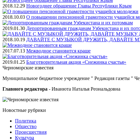
2018.12.29
Новогоднее обращение Главы Республики Крым
2018.10.03
О повышении пенсионной грамотности учащейся м
2019.01.30
Депортированным гражданам Узбекистана и их пот
2018.10.19
ДАВАЙТЕ С МУЗЫКОЙ ДРУЖИТЬ, ДАВАЙТЕ М
2017.07.13
Межводное становится краше
2019.01.25
Благотворительная акция «Снежинка счастья»
Черноморские
известия
Муниципальное бюджетное учреждение " Редакция газеты " Ч
Главного редактора
- Иванюта Наталья Реональдовна
Новостные
рубрики
Политика
Общество
Проиcшествия
Культура