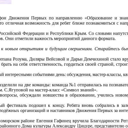
фон Движения Первых по направлению «Образование и знан
то отличная возможность для ребят ближе познакомиться с нап
 Российской Федерации и Республики Крым. Со словами напутс
. Они отметили важность мероприятий данного формата.
 к новым открытиям и будущим свершениям. Старайтесь быть
епана Розума, Диляры Вейсовой и Дарьи Демчихиной стало вру
брать на себя ответственность, гордиться своей страной, строит
й интересными событиями день: обсуждения, мастер-классы, кв
азделили на две команды: команда №1 отправилась на познава
м. С.Ягуповой на мастер-класс «Символ знаний».
вопросы, обсуждали новшества в образовании, учились новом
й фестиваль подошел к концу. Ребята вновь собрались в зал
олодёжных организаций и наставников Движения Первых за инт
оморском районе Евгения Гафинец вручила Благодарности Реги
районного Дома культуры Александру Цицуре, представителю о