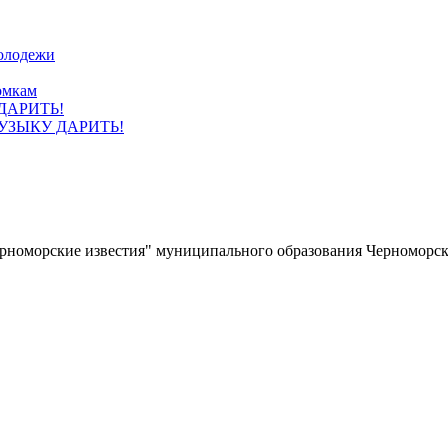
олодежи
омкам
УЗЫКУ ДАРИТЬ!
ерноморские известия" муниципального образования Черноморс