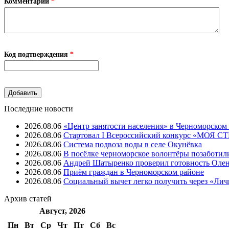
Комментарий
*
Код подтверждения
*
Последние новости
2026.08.06
«Центр занятости населения» в Черноморском
2026.08.06
Стартовал I Всероссийский конкурс «МОЯ 
2026.08.06
Система подвоза воды в селе Окунёвка
2026.08.06
В посёлке черноморское волонтёры позаботил
2026.08.06
Андрей Шатыренко проверил готовность Олен
2026.08.06
Приём граждан в Черноморском районе
2026.08.06
Социальный вычет легко получить через «Ли
Архив
статей
Август, 2026
Пн
Вт
Ср
Чт
Пт
Cб
Вс