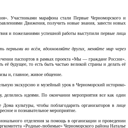
ия». Участниками марафона стали Первые Черноморского и
равлениями Движения, получить новые знания, завести новых
твия и пожеланиями успешной работы выступили первые лица
 первыми во всём, вдохновляйте других, меняйте мир через
чении паспортов в рамках проекта «Мы — граждане России».
ь её будущее, то есть быть частью великой страны и делать её
изы и, главное, живое общение.
тельную экскурсию и музейный урок в Черноморский историко-
у, делились идеями. По окончании мероприятия все как один
е Дома культуры, чтобы поблагодарить организаторов в лице
ересное и познавательное мероприятие.
онального отделения за помощь в организации и проведении
ргкомитета «Родные-любимые» Черноморского района Наталье