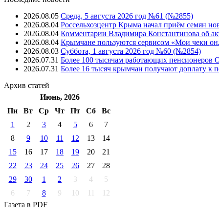
2026.08.05
Среда, 5 августа 2026 год №61 (№2855)
2026.08.04
Россельхозцентр Крыма начал приём семян но
2026.08.04
Комментарии Владимира Константинова об ак
2026.08.04
Крымчане пользуются сервисом «Мои чеки он
2026.08.03
Суббота, 1 августа 2026 год №60 (№2854)
2026.07.31
Более 100 тысячам работающих пенсионеров 
2026.07.31
Более 16 тысяч крымчан получают доплату к п
Архив
статей
Июнь, 2026
Пн
Вт
Ср
Чт
Пт
Cб
Вс
1
2
3
4
5
6
7
8
9
10
11
12
13
14
15
16
17
18
19
20
21
22
23
24
25
26
27
28
29
30
1
2
3
4
5
6
7
8
9
10
11
12
Газета
в PDF