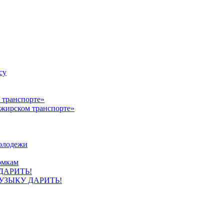
су
ажирском транспорте»
олодежи
омкам
УЗЫКУ ДАРИТЬ!