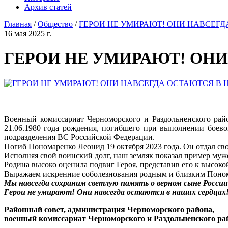
Архив статей
Главная
/
Общество
/
ГЕРОИ НЕ УМИРАЮТ! ОНИ НАВСЕГД
16 мая 2025 г.
ГЕРОИ НЕ УМИРАЮТ! ОНИ
Военный комиссариат Черноморского и Раздольненского ра
21.06.1980 года рождения, погибшего при выполнении боев
подразделения ВС Российской Федерации.
Погиб Пономаренко Леонид 19 октября 2023 года. Он отдал сво
Исполняя свой воинский долг, наш земляк показал пример муже
Родина высоко оценила подвиг Героя, представив его к высок
Выражаем искренние соболезнования родным и близким Поно
Мы навсегда сохраним светлую память о верном сыне России
Герои не умирают! Они навсегда остаются в наших сердцах
Районный совет, администрация Черноморского района,
военный комиссариат Черноморского и Раздольненского ра