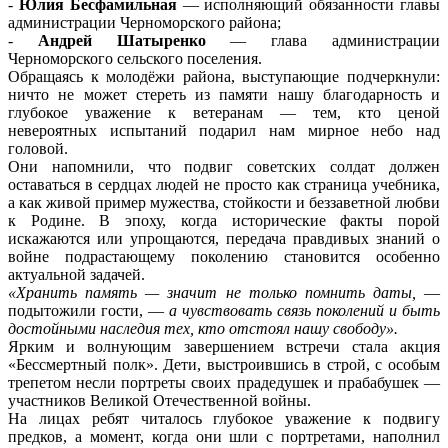
-
Юлия Бесфамильная
— исполняющий обязанности главы
администрации Черноморского района;
-
Андрей Шатыренко
— глава администрации
Черноморского сельского поселения.
Обращаясь к молодёжи района, выступающие подчеркнули:
ничто не может стереть из памяти нашу благодарность и
глубокое уважение к ветеранам — тем, кто ценой
невероятных испытаний подарил нам мирное небо над
головой.
Они напомнили, что подвиг советских солдат должен
оставаться в сердцах людей не просто как страница учебника,
а как живой пример мужества, стойкости и беззаветной любви
к Родине. В эпоху, когда исторические факты порой
искажаются или упрощаются, передача правдивых знаний о
войне подрастающему поколению становится особенно
актуальной задачей.
«Хранить память — значит не только помнить даты,
—
подытожили гости, —
а чувствовать связь поколений и быть
достойными наследия тех, кто отстоял нашу свободу».
Ярким и волнующим завершением встречи стала акция
«Бессмертный полк». Дети, выстроившись в строй, с особым
трепетом несли портреты своих прадедушек и прабабушек —
участников Великой Отечественной войны.
На лицах ребят читалось глубокое уважение к подвигу
предков, а момент, когда они шли с портретами, наполнил