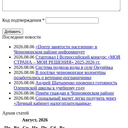
Код подтверждения
*
Последние новости
2026.08.06
«Центр занятости населения» в
Черноморском районе информирует
2026.08.06
Стартовал I Всероссийский конкурс «МОЯ
СТРАНА – МОИ РЕШЕНИЯ» 2025-2026 гг.
2026.08.06
Система подвоза воды в селе Окунёвка
2026.08.06
В посёлке черноморское волонтёры
позаботились о ветеране-пограничнике
2026.08.06
Андрей Шатыренко проверил готовность
Оленевской школы к учебному году
2026.08.06
Приём граждан в Черноморском районе
2026.08.06
Социальный вычет легко получить через
«Личный кабинет налогоплательщика»
Архив
статей
Август, 2026
Пн
Вт
Ср
Чт
Пт
Cб
Вс