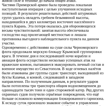
живой силе и технике до начала общей атаки.
Частями Приморской армии была проведена локальная
наступательная операция с целью улучшения исходных
позиций. В результате решительных действий штурмовых
групп удалось овладеть гребнем безымянной высоты,
находившейся в двух километрах восточнее населённого
пункта Карань. Эта потеря оказалась для обороняющихся
весьма чувствительной: занятая высота обеспечивала
господство над прилегающей местностью и лишала
противника выгодного наблюдательного пункта на данном
участке.
Одновременно с действиями на суше силы Черноморского
флота продолжали морскую блокаду Крымской группировки
врага. В течение дня и последовавшей ночи корабли и
авиация флота осуществили несколько успешных атак на
вражеские конвои, пытавшиеся эвакуировать личный состав и
военное имущество из Севастополя. В ходе огневых налётов
были атакованы две группы судов: транспорт, выходивший из
бухты Казачья, и конвой, следовавший в западном
направлении. По полученным данным, в результате ударов
были потоплены три транспорта общим водоизмещением до
одиннадцати тысяч тонн и один сторожевой катер. Ряд других
охранных судов получили серьёзные повреждения, что ещё
больше осложнило коммуникации блокированного гарнизона.
К исходу суток произошло знаковое событие в управлении