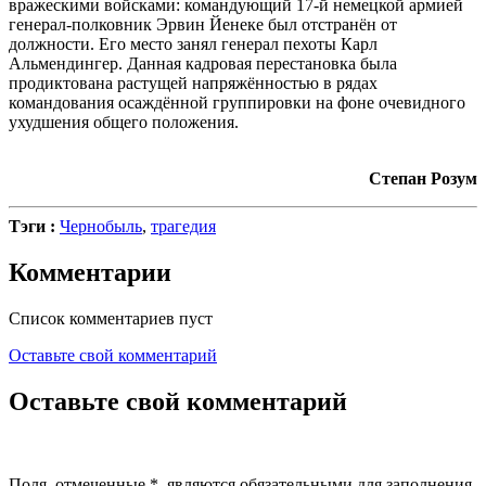
вражескими войсками: командующий 17-й немецкой армией
генерал-полковник Эрвин Йенеке был отстранён от
должности. Его место занял генерал пехоты Карл
Альмендингер. Данная кадровая перестановка была
продиктована растущей напряжённостью в рядах
командования осаждённой группировки на фоне очевидного
ухудшения общего положения.
Степан Розум
Тэги :
Чернобыль
,
трагедия
Комментарии
Список комментариев пуст
Оставьте свой комментарий
Оставьте свой комментарий
Поля, отмеченные
*
, являются обязательными для заполнения.