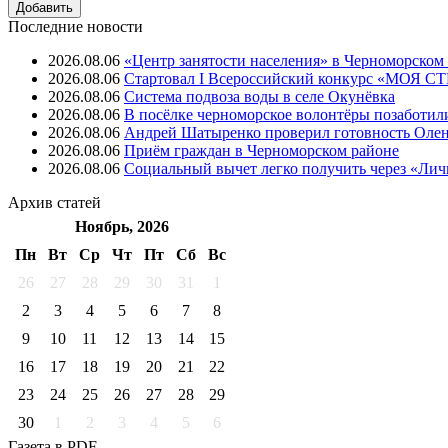
Последние новости
2026.08.06
«Центр занятости населения» в Черноморском
2026.08.06
Стартовал I Всероссийский конкурс «МОЯ 
2026.08.06
Система подвоза воды в селе Окунёвка
2026.08.06
В посёлке черноморское волонтёры позаботил
2026.08.06
Андрей Шатыренко проверил готовность Олен
2026.08.06
Приём граждан в Черноморском районе
2026.08.06
Социальный вычет легко получить через «Ли
Архив
статей
Ноябрь, 2026
Пн
Вт
Ср
Чт
Пт
Cб
Вс
26
27
28
29
30
31
1
2
3
4
5
6
7
8
9
10
11
12
13
14
15
16
17
18
19
20
21
22
23
24
25
26
27
28
29
30
1
2
3
4
5
6
Газета
в PDF