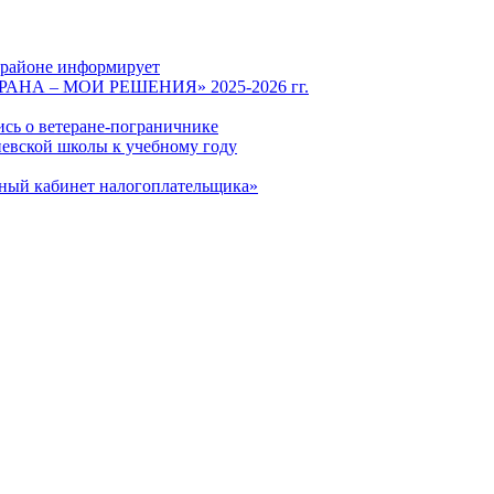
 районе информирует
СТРАНА – МОИ РЕШЕНИЯ» 2025-2026 гг.
ись о ветеране-пограничнике
евской школы к учебному году
чный кабинет налогоплательщика»