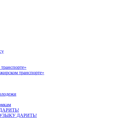
су
ажирском транспорте»
олодежи
омкам
УЗЫКУ ДАРИТЬ!