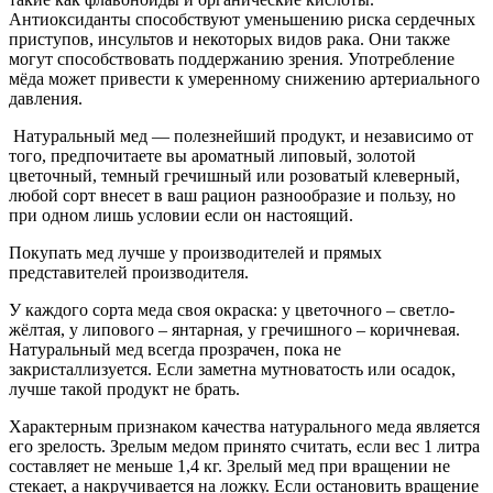
Антиоксиданты способствуют уменьшению риска сердечных
приступов, инсультов и некоторых видов рака. Они также
могут способствовать поддержанию зрения. Употребление
мёда может привести к умеренному снижению артериального
давления.
Натуральный мед — полезнейший продукт, и независимо от
того, предпочитаете вы ароматный липовый, золотой
цветочный, темный гречишный или розоватый клеверный,
любой сорт внесет в ваш рацион разнообразие и пользу, но
при одном лишь условии если он настоящий.
Покупать мед лучше у производителей и прямых
представителей производителя.
У каждого сорта меда своя окраска: у цветочного – светло-
жёлтая, у липового – янтарная, у гречишного – коричневая.
Натуральный мед всегда прозрачен, пока не
закристаллизуется. Если заметна мутноватость или осадок,
лучше такой продукт не брать.
Характерным признаком качества натурального меда является
его зрелость. Зрелым медом принято считать, если вес 1 литра
составляет не меньше 1,4 кг. Зрелый мед при вращении не
стекает, а накручивается на ложку. Если остановить вращение