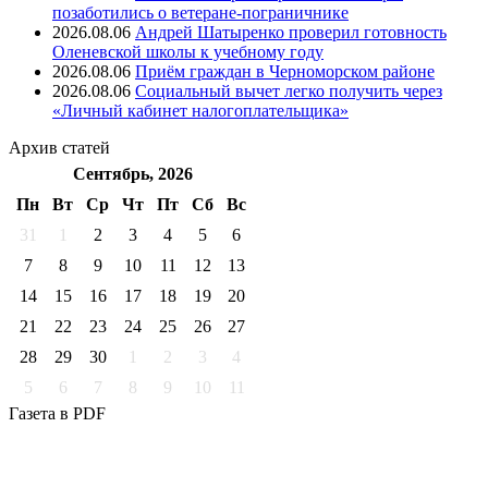
позаботились о ветеране-пограничнике
2026.08.06
Андрей Шатыренко проверил готовность
Оленевской школы к учебному году
2026.08.06
Приём граждан в Черноморском районе
2026.08.06
Социальный вычет легко получить через
«Личный кабинет налогоплательщика»
Архив
статей
Сентябрь, 2026
Пн
Вт
Ср
Чт
Пт
Cб
Вс
31
1
2
3
4
5
6
7
8
9
10
11
12
13
14
15
16
17
18
19
20
21
22
23
24
25
26
27
28
29
30
1
2
3
4
5
6
7
8
9
10
11
Газета
в PDF