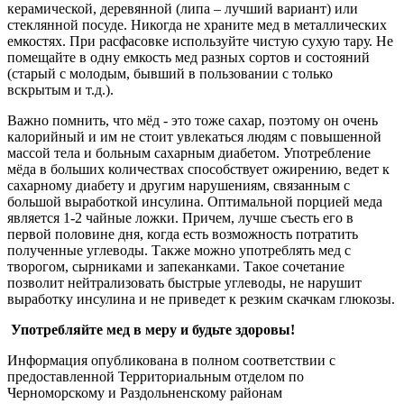
керамической, деревянной (липа – лучший вариант) или
стеклянной посуде. Никогда не храните мед в металлических
емкостях. При расфасовке используйте чистую сухую тару. Не
помещайте в одну емкость мед разных сортов и состояний
(старый с молодым, бывший в пользовании с только
вскрытым и т.д.).
Важно помнить, что мёд - это тоже сахар, поэтому он очень
калорийный и им не стоит увлекаться людям с повышенной
массой тела и больным сахарным диабетом. Употребление
мёда в больших количествах способствует ожирению, ведет к
сахарному диабету и другим нарушениям, связанным с
большой выработкой инсулина. Оптимальной порцией меда
является 1-2 чайные ложки. Причем, лучше съесть его в
первой половине дня, когда есть возможность потратить
полученные углеводы. Также можно употреблять мед с
творогом, сырниками и запеканками. Такое сочетание
позволит нейтрализовать быстрые углеводы, не нарушит
выработку инсулина и не приведет к резким скачкам глюкозы.
Употребляйте мед в меру и будьте здоровы!
Информация опубликована в полном соответствии с
предоставленной Территориальным отделом по
Черноморскому и Раздольненскому районам