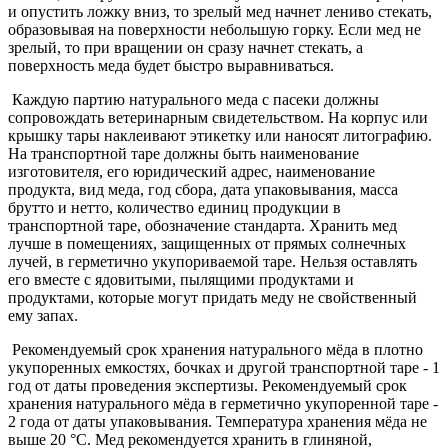
и опустить ложку вниз, то зрелый мед начнет лениво стекать,
образовывая на поверхности небольшую горку. Если мед не
зрелый, то при вращении он сразу начнет стекать, а
поверхность меда будет быстро выравниваться.
Каждую партию натурального меда с пасеки должны
сопровождать ветеринарным свидетельством. На корпус или
крышку тары наклеивают этикетку или наносят литографию.
На транспортной таре должны быть наименование
изготовителя, его юридический адрес, наименование
продукта, вид меда, год сбора, дата упаковывания, масса
брутто и нетто, количество единиц продукции в
транспортной таре, обозначение стандарта. Хранить мед
лучше в помещениях, защищенных от прямых солнечных
лучей, в герметично укупориваемой таре. Нельзя оставлять
его вместе с ядовитыми, пылящими продуктами и
продуктами, которые могут придать меду не свойственный
ему запах.
Рекомендуемый срок хранения натурального мёда в плотно
укупоренных емкостях, бочках и другой транспортной таре - 1
год от даты проведения экспертизы. Рекомендуемый срок
хранения натурального мёда в герметично укупоренной таре -
2 года от даты упаковывания. Температура хранения мёда не
выше 20 °C. Мед рекомендуется хранить в глиняной,