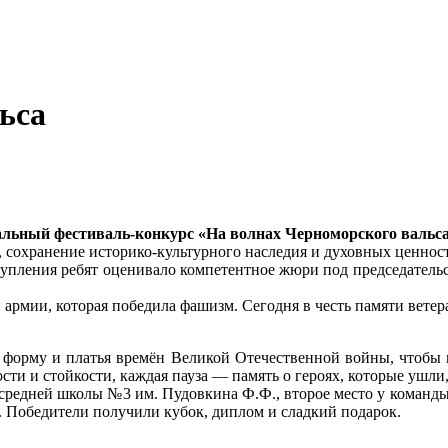
ьса
льный фестиваль-конкурс «На волнах Черноморского вальса»
 сохранение историко-культурного наследия и духовных ценнос
тупления ребят оценивало компетентное жюри под председател
 армии, которая победила фашизм. Сегодня в честь памяти вете
 форму и платья времён Великой Отечественной войны, чтобы в
сти и стойкости, каждая пауза — память о героях, которые ушли,
средней школы №3 им. Пудовкина Ф.Ф., второе место у команды 
Победители получили кубок, диплом и сладкий подарок.