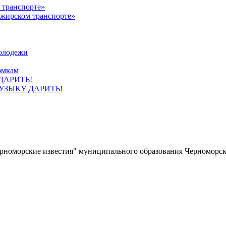
ажирском транспорте»
олодежи
омкам
УЗЫКУ ДАРИТЬ!
ерноморские известия" муниципального образования Черноморс