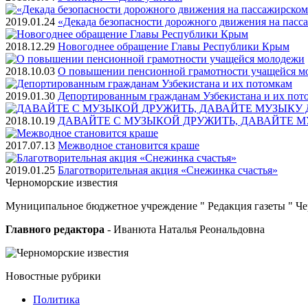
2019.01.24
«Декада безопасности дорожного движения на пасс
2018.12.29
Новогоднее обращение Главы Республики Крым
2018.10.03
О повышении пенсионной грамотности учащейся м
2019.01.30
Депортированным гражданам Узбекистана и их пот
2018.10.19
ДАВАЙТЕ С МУЗЫКОЙ ДРУЖИТЬ, ДАВАЙТЕ М
2017.07.13
Межводное становится краше
2019.01.25
Благотворительная акция «Снежинка счастья»
Черноморские
известия
Муниципальное бюджетное учреждение " Редакция газеты " Ч
Главного редактора
- Иванюта Наталья Реональдовна
Новостные
рубрики
Политика