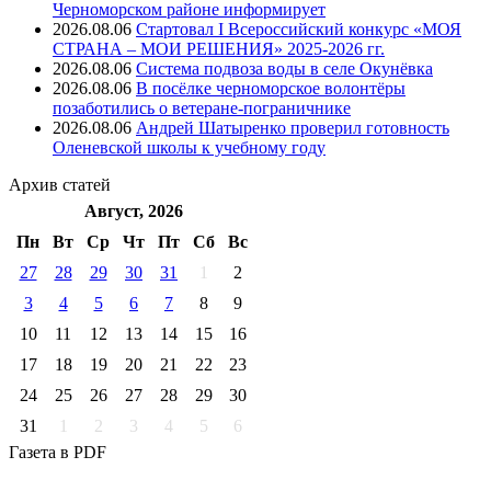
Черноморском районе информирует
2026.08.06
Стартовал I Всероссийский конкурс «МОЯ
СТРАНА – МОИ РЕШЕНИЯ» 2025-2026 гг.
2026.08.06
Система подвоза воды в селе Окунёвка
2026.08.06
В посёлке черноморское волонтёры
позаботились о ветеране-пограничнике
2026.08.06
Андрей Шатыренко проверил готовность
Оленевской школы к учебному году
Архив
статей
Август, 2026
Пн
Вт
Ср
Чт
Пт
Cб
Вс
27
28
29
30
31
1
2
3
4
5
6
7
8
9
10
11
12
13
14
15
16
17
18
19
20
21
22
23
24
25
26
27
28
29
30
31
1
2
3
4
5
6
Газета
в PDF