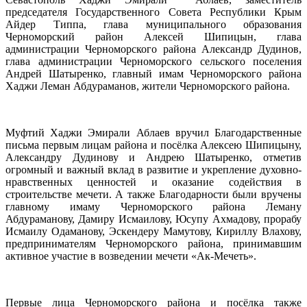
председателя Государственного Совета Республики Крым
Айдер Типпа, глава муниципального образования
Черноморский район Алексей Шипицын, глава
администрации Черноморского района Александр Дудинов,
глава администрации Черноморского сельского поселения
Андрей Шатыренко, главный имам Черноморского района
Хаджи Леман Абдураманов, жители Черноморского района.
Муфтий Хаджи Эмирали Аблаев вручил Благодарственные
письма первым лицам района и посёлка Алексею Шипицыну,
Александру Дудинову и Андрею Шатыренко, отметив
огромный и важный вклад в развитие и укрепление духовно-
нравственных ценностей и оказание содействия в
строительстве мечети. А также Благодарности были вручены
главному имаму Черноморского района Леману
Абдураманову, Дамиру Исмаилову, Юсупу Ахмадову, прорабу
Исмаилу Одаманову, Эскендеру Мамутову, Кириллу Влахову,
предпринимателям Черноморского района, принимавшим
активное участие в возведении мечети «Ак-Мечеть».
Первые лица Черноморского района и посёлка также