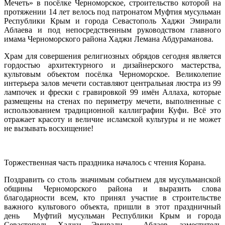
Мечеть» в посёлке Черноморское, строительство которой на
протяжении 14 лет велось под патронатом Муфтия мусульман
Республики Крым и города Севастополь Хаджи Эмирали
Аблаева и под непосредственным руководством главного
имама Черноморского района Хаджи Лемана Абдураманова.
Храм для совершения религиозных обрядов сегодня является
гордостью архитектурного и дизайнерского мастерства,
культовым объектом посёлка Черноморское. Великолепие
интерьера залов мечети составляют центральная люстра из 99
лампочек и фрески с гравировкой 99 имён Аллаха, которые
размещены на стенах по периметру мечети, выполненные с
использованием традиционной каллиграфии Куфи. Всё это
отражает красоту и величие исламской культуры и не может
не вызывать восхищение!
Торжественная часть праздника началось с чтения Корана.
Поздравить со столь значимым событием для мусульманской
общины Черноморского района и выразить слова
благодарности всем, кто принял участие в строительстве
важного культового объекта, пришли в этот праздничный
день Муфтий мусульман Республики Крым и города
Севастополь Хаджи Эмирали Аблаев, заместитель