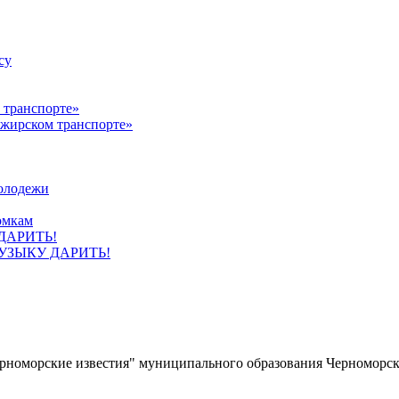
су
ажирском транспорте»
олодежи
омкам
УЗЫКУ ДАРИТЬ!
ерноморские известия" муниципального образования Черноморс