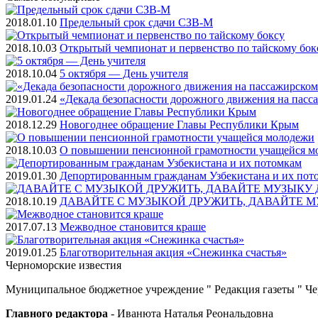
2018.01.10
Предельный срок сдачи СЗВ-М
2018.10.03
Открытый чемпионат и первенство по тайскому бок
2018.10.04
5 октября — День учителя
2019.01.24
«Декада безопасности дорожного движения на пасс
2018.12.29
Новогоднее обращение Главы Республики Крым
2018.10.03
О повышении пенсионной грамотности учащейся м
2019.01.30
Депортированным гражданам Узбекистана и их пот
2018.10.19
ДАВАЙТЕ С МУЗЫКОЙ ДРУЖИТЬ, ДАВАЙТЕ М
2017.07.13
Межводное становится краше
2019.01.25
Благотворительная акция «Снежинка счастья»
Черноморские
известия
Муниципальное бюджетное учреждение " Редакция газеты " Ч
Главного редактора
- Иванюта Наталья Реональдовна