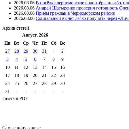
2026.08.06
В посёлке черноморское волонтёры позаботил
2026.08.06
Андрей Шатыренко проверил готовность Олен
2026.08.06
Приём граждан в Черноморском районе
2026.08.06
Социальный вычет легко получить через «Ли
Архив
статей
Август, 2026
Пн
Вт
Ср
Чт
Пт
Cб
Вс
27
28
29
30
31
1
2
3
4
5
6
7
8
9
10
11
12
13
14
15
16
17
18
19
20
21
22
23
24
25
26
27
28
29
30
31
1
2
3
4
5
6
Газета
в PDF
Самые
популярные