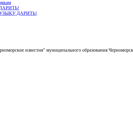
омкам
УЗЫКУ ДАРИТЬ!
ерноморские известия" муниципального образования Черноморс