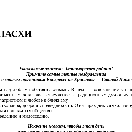
 ПАСХИ
Уважаемые жители Черноморского района!
Примите самые теплые поздравления
о светлым праздником Воскресения Христова — Святой Пасхо
та над любыми обстоятельствами. В нем — возвращение к на
еизменным оставалось стремление к традиционным духовным ц
 патриотизм и любовь к ближнему.
тво мира, добра и справедливости. Этот праздник символизиру
ься и держаться общество.
траданию и милосердию.
Искренне желаем, чтобы этот день
согрел ваши сердца теплом общения с родными,