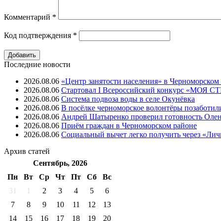
Комментарий
*
Код подтверждения
*
Последние новости
2026.08.06
«Центр занятости населения» в Черноморском
2026.08.06
Стартовал I Всероссийский конкурс «МОЯ 
2026.08.06
Система подвоза воды в селе Окунёвка
2026.08.06
В посёлке черноморское волонтёры позаботил
2026.08.06
Андрей Шатыренко проверил готовность Олен
2026.08.06
Приём граждан в Черноморском районе
2026.08.06
Социальный вычет легко получить через «Ли
Архив
статей
Сентябрь, 2026
Пн
Вт
Ср
Чт
Пт
Cб
Вс
31
1
2
3
4
5
6
7
8
9
10
11
12
13
14
15
16
17
18
19
20