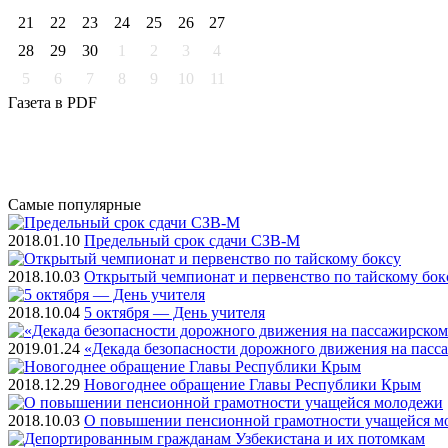
21
22
23
24
25
26
27
28
29
30
1
2
3
4
5
6
7
8
9
10
11
Газета
в PDF
Самые
популярные
2018.01.10
Предельный срок сдачи СЗВ-М
2018.10.03
Открытый чемпионат и первенство по тайскому бок
2018.10.04
5 октября — День учителя
2019.01.24
«Декада безопасности дорожного движения на пасс
2018.12.29
Новогоднее обращение Главы Республики Крым
2018.10.03
О повышении пенсионной грамотности учащейся м