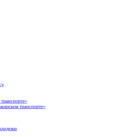
су
ажирском транспорте»
олодежи