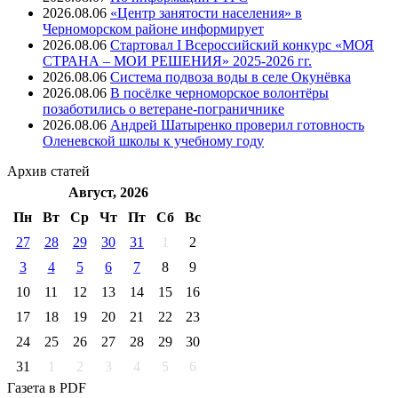
2026.08.06
«Центр занятости населения» в
Черноморском районе информирует
2026.08.06
Стартовал I Всероссийский конкурс «МОЯ
СТРАНА – МОИ РЕШЕНИЯ» 2025-2026 гг.
2026.08.06
Система подвоза воды в селе Окунёвка
2026.08.06
В посёлке черноморское волонтёры
позаботились о ветеране-пограничнике
2026.08.06
Андрей Шатыренко проверил готовность
Оленевской школы к учебному году
Архив
статей
Август, 2026
Пн
Вт
Ср
Чт
Пт
Cб
Вс
27
28
29
30
31
1
2
3
4
5
6
7
8
9
10
11
12
13
14
15
16
17
18
19
20
21
22
23
24
25
26
27
28
29
30
31
1
2
3
4
5
6
Газета
в PDF