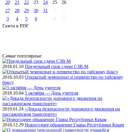
20
21
22
23
24
25
26
27
28
29
30
31
1
2
3
4
5
6
7
8
9
Газета
в PDF
Самые
популярные
2018.01.10
Предельный срок сдачи СЗВ-М
2018.10.03
Открытый чемпионат и первенство по тайскому
боксу
2018.10.04
5 октября — День учителя
2019.01.24
«Декада безопасности дорожного движения на
пассажирском транспорте»
2018.12.29
Новогоднее обращение Главы Республики Крым