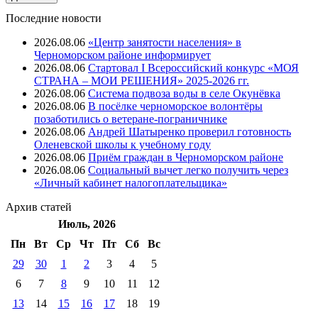
Последние новости
2026.08.06
«Центр занятости населения» в
Черноморском районе информирует
2026.08.06
Стартовал I Всероссийский конкурс «МОЯ
СТРАНА – МОИ РЕШЕНИЯ» 2025-2026 гг.
2026.08.06
Система подвоза воды в селе Окунёвка
2026.08.06
В посёлке черноморское волонтёры
позаботились о ветеране-пограничнике
2026.08.06
Андрей Шатыренко проверил готовность
Оленевской школы к учебному году
2026.08.06
Приём граждан в Черноморском районе
2026.08.06
Социальный вычет легко получить через
«Личный кабинет налогоплательщика»
Архив
статей
Июль, 2026
Пн
Вт
Ср
Чт
Пт
Cб
Вс
29
30
1
2
3
4
5
6
7
8
9
10
11
12
13
14
15
16
17
18
19