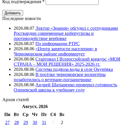
Код подтверждения
*
Последние новости
2026.08.07
Лектор «Знания» обсудил с сотрудниками
Росгвардии современные киберугрозы и
противодействие вербовке
2026.08.07
⁠По информации РТРС
2026.08.06
«Центр занятости населения» в
Черноморском районе информирует
2026.08.06
Стартовал I Всероссийский конкурс «МОЯ
СТРАНА – МОИ РЕШЕНИЯ» 2025-2026 гг.
2026.08.06
Система подвоза воды в селе Окунёвка
2026.08.06
В посёлке черноморское волонтёры
позаботились о ветеране-пограничнике
2026.08.06
Андрей Шатыренко проверил готовность
Оленевской школы к учебному году
Архив
статей
Август, 2026
Пн
Вт
Ср
Чт
Пт
Cб
Вс
27
28
29
30
31
1
2