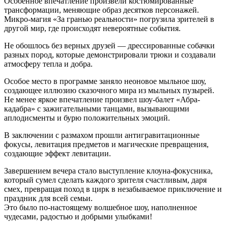
Особенное впечатление произвели костюмированные
трансформации, меняющие образ десятков персонажей.
Микро-магия «За гранью реальности» погрузила зрителей в
другой мир, где происходят невероятные события.
Не обошлось без верных друзей — дрессированные собачки
разных пород, которые демонстрировали трюки и создавали
атмосферу тепла и добра.
Особое место в программе заняло неоновое мыльное шоу,
создающее иллюзию сказочного мира из мыльных пузырей.
Не менее яркое впечатление произвел шоу-балет «Абра-
кадабра» с зажигательными танцами, вызывающими
аплодисменты и бурю положительных эмоций.
В заключении с размахом прошли антигравитационные
фокусы, левитация предметов и магические превращения,
создающие эффект левитации.
Завершением вечера стало выступление клоуна-фокусника,
который сумел сделать каждого зрителя счастливым, даря
смех, превращая поход в цирк в незабываемое приключение и
праздник для всей семьи.
Это было по-настоящему волшебное шоу, наполненное
чудесами, радостью и добрыми улыбками!