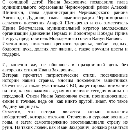
С солидной датой Ивана Захаровича поздравили глава
муниципального образования Черноморский район Алексей
Шипицын, глава администрации Черноморского района
Александр Дудинов, глава администрации Черноморского
сельского поселения Андрей Шатыренко и его заместитель
Ирина Бейтуллаева, муниципальный куратор молодежных
организаций Движение Первых и Волонтеры Победы Ирина
Петрук, представитель Молодежного совета Вануи Ваноян.
Имениннику пожелали крепкого здоровья, любви родных,
бодрости духа, долгих лет жизни, а также вручили цветы и
подарки.
И, конечно же, не обошлось в праздничный день без
авторских стихов Ивана Захаровича.
Ветеран прочитал патриотические стихи, посвященные
истории нашей страны, многим поколениям защитников
Отечества, а также участникам СВО, акцентировал внимание
на том, какую важную задачу выполняют сегодня воины на
передовой. Стихи Ивана Захаровича очень проникновенные,
емкие и точные, ведь он, как никто другой, знает, что такое
Родину защищать.
Отметим, что ветеран является частью поколения
победителей, которые отстояли Отечество в суровые военные
годы, а затем самоотверженно восстанавливали страну из
руин. На таких людей, как Иван Захарович, должно равняться