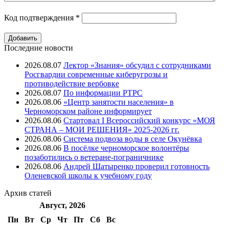
Код подтверждения
*
Последние новости
2026.08.07
Лектор «Знания» обсудил с сотрудниками
Росгвардии современные киберугрозы и
противодействие вербовке
2026.08.07
⁠По информации РТРС
2026.08.06
«Центр занятости населения» в
Черноморском районе информирует
2026.08.06
Стартовал I Всероссийский конкурс «МОЯ
СТРАНА – МОИ РЕШЕНИЯ» 2025-2026 гг.
2026.08.06
Система подвоза воды в селе Окунёвка
2026.08.06
В посёлке черноморское волонтёры
позаботились о ветеране-пограничнике
2026.08.06
Андрей Шатыренко проверил готовность
Оленевской школы к учебному году
Архив
статей
Август, 2026
Пн
Вт
Ср
Чт
Пт
Cб
Вс