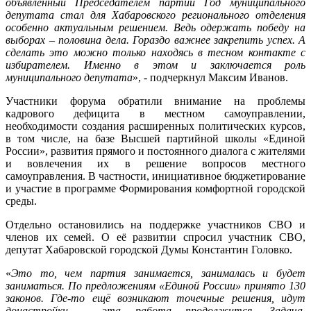
объявленный Председателем партии Год муниципального
депутата стал для Хабаровского регионального отделения
особенно актуальным решением. Ведь одержать победу на
выборах – половина дела. Гораздо важнее закрепить успех. А
сделать это можно только находясь в тесном контакте с
избирателем. Именно в этом и заключается роль
муниципального депутата
», - подчеркнул Максим Иванов.
Участники форума обратили внимание на проблемы
кадрового дефицита в местном самоуправлении,
необходимости создания расширенных политических курсов,
в том числе, на базе Высшей партийной школы «Единой
России», развития прямого и постоянного диалога с жителями
и вовлечения их в решение вопросов местного
самоуправления. В частности, инициативное бюджетирование
и участие в программе Формирования комфортной городской
среды.
Отдельно остановились на поддержке участников СВО и
членов их семей. О её развитии спросил участник СВО,
депутат Хабаровской городской Думы Константин Головко.
«
Это то, чем партия занимается, занималась и будет
заниматься. По предложениям «Единой России» принято 130
законов. Где-то ещё возникают точечные решения, идут
донастройки – эта работа продолжится. Задача,