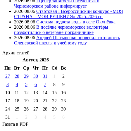
2026.08.06
«Центр занятости населения» в
Черноморском районе информирует
2026.08.06
Стартовал I Всероссийский конкурс «МОЯ
СТРАНА – МОИ РЕШЕНИЯ» 2025-2026 гг.
2026.08.06
Система подвоза воды в селе Окунёвка
2026.08.06
В посёлке черноморское волонтёры
позаботились о ветеране-пограничнике
2026.08.06
Андрей Шатыренко проверил готовность
Оленевской школы к учебному году
Архив
статей
Август, 2026
Пн
Вт
Ср
Чт
Пт
Cб
Вс
27
28
29
30
31
1
2
3
4
5
6
7
8
9
10
11
12
13
14
15
16
17
18
19
20
21
22
23
24
25
26
27
28
29
30
31
1
2
3
4
5
6
Газета
в PDF