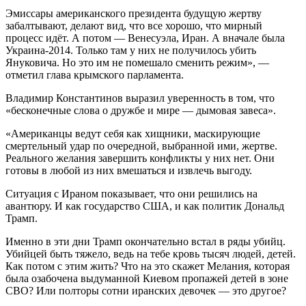
Эмиссары американского президента будущую жертву
забалтывают, делают вид, что все хорошо, что мирный
процесс идёт. А потом — Венесуэла, Иран. А вначале была
Украина-2014. Только там у них не получилось убить
Януковича. Но это им не помешало сменить режим», —
отметил глава крымского парламента.
Владимир Константинов выразил уверенность в том, что
«бесконечные слова о дружбе и мире — дымовая завеса».
«Американцы ведут себя как хищники, маскирующие
смертельный удар по очередной, выбранной ими, жертве.
Реального желания завершить конфликты у них нет. Они
готовы в любой из них вмешаться и извлечь выгоду.
Ситуация с Ираном показывает, что они решились на
авантюру. И как государство США, и как политик Дональд
Трамп.
Именно в эти дни Трамп окончательно встал в ряды убийц.
Убийцей быть тяжело, ведь на тебе кровь тысяч людей, детей.
Как потом с этим жить? Что на это скажет Мелания, которая
была озабочена выдуманной Киевом пропажей детей в зоне
СВО? Или полторы сотни иранских девочек — это другое?