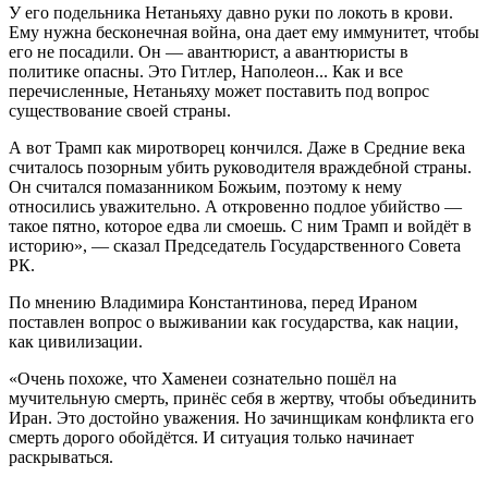
У его подельника Нетаньяху давно руки по локоть в крови.
Ему нужна бесконечная война, она дает ему иммунитет, чтобы
его не посадили. Он — авантюрист, а авантюристы в
политике опасны. Это Гитлер, Наполеон... Как и все
перечисленные, Нетаньяху может поставить под вопрос
существование своей страны.
А вот Трамп как миротворец кончился. Даже в Средние века
считалось позорным убить руководителя враждебной страны.
Он считался помазанником Божьим, поэтому к нему
относились уважительно. А откровенно подлое убийство —
такое пятно, которое едва ли смоешь. С ним Трамп и войдёт в
историю», — сказал Председатель Государственного Совета
РК.
По мнению Владимира Константинова, перед Ираном
поставлен вопрос о выживании как государства, как нации,
как цивилизации.
«Очень похоже, что Хаменеи сознательно пошёл на
мучительную смерть, принёс себя в жертву, чтобы объединить
Иран. Это достойно уважения. Но зачинщикам конфликта его
смерть дорого обойдётся. И ситуация только начинает
раскрываться.