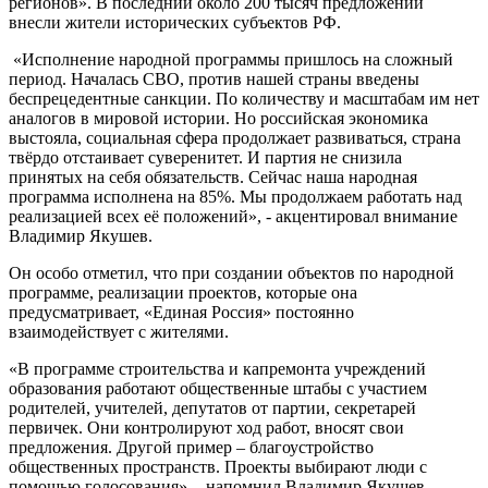
регионов». В последний около 200 тысяч предложений
внесли жители исторических субъектов РФ.
«Исполнение народной программы пришлось на сложный
период. Началась СВО, против нашей страны введены
беспрецедентные санкции. По количеству и масштабам им нет
аналогов в мировой истории. Но российская экономика
выстояла, социальная сфера продолжает развиваться, страна
твёрдо отстаивает суверенитет. И партия не снизила
принятых на себя обязательств. Сейчас наша народная
программа исполнена на 85%. Мы продолжаем работать над
реализацией всех её положений», - акцентировал внимание
Владимир Якушев.
Он особо отметил, что при создании объектов по народной
программе, реализации проектов, которые она
предусматривает, «Единая Россия» постоянно
взаимодействует с жителями.
«В программе строительства и капремонта учреждений
образования работают общественные штабы с участием
родителей, учителей, депутатов от партии, секретарей
первичек. Они контролируют ход работ, вносят свои
предложения. Другой пример – благоустройство
общественных пространств. Проекты выбирают люди с
помощью голосования», - напомнил Владимир Якушев.