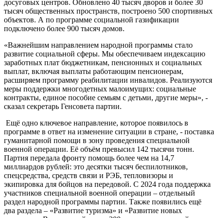
досуговых центров. Обновлено 40 тысяч дворов и более 30
тысяч общественных пространств, построено 500 спортивных
объектов. А по программе социальной газификации
подключено более 900 тысяч домов.
«Важнейшим направлением народной программы стало
развитие социальной сферы. Мы обеспечиваем индексацию
заработных плат бюджетникам, пенсионных и социальных
выплат, включая выплаты работающим пенсионерам,
расширяем программу реабилитации инвалидов. Реализуются
меры поддержки многодетных малоимущих: социальные
контракты, единое пособие семьям с детьми, другие меры», -
сказал секретарь Генсовета партии.
Ещё одно ключевое направление, которое появилось в
программе в ответ на изменение ситуации в стране, - поставка
гуманитарной помощи в зону проведения специальной
военной операции. Её объём превысил 142 тысячи тонн.
Партия передала фронту помощь более чем на 14,7
миллиардов рублей: это десятки тысяч беспилотников,
спецсредства, средств связи и РЭБ, тепловизоры и
экипировка для бойцов на передовой. С 2024 года поддержка
участников специальной военной операции – отдельный
раздел народной программы партии. Также появились ещё
два раздела – «Развитие туризма» и «Развитие новых