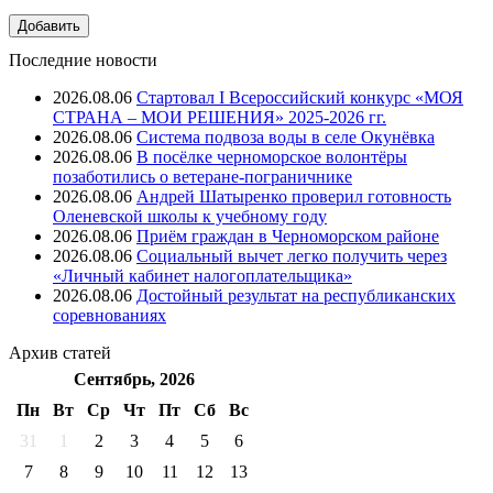
Последние новости
2026.08.06
Стартовал I Всероссийский конкурс «МОЯ
СТРАНА – МОИ РЕШЕНИЯ» 2025-2026 гг.
2026.08.06
Система подвоза воды в селе Окунёвка
2026.08.06
В посёлке черноморское волонтёры
позаботились о ветеране-пограничнике
2026.08.06
Андрей Шатыренко проверил готовность
Оленевской школы к учебному году
2026.08.06
Приём граждан в Черноморском районе
2026.08.06
Социальный вычет легко получить через
«Личный кабинет налогоплательщика»
2026.08.06
Достойный результат на республиканских
соревнованиях
Архив
статей
Сентябрь, 2026
Пн
Вт
Ср
Чт
Пт
Cб
Вс
31
1
2
3
4
5
6
7
8
9
10
11
12
13