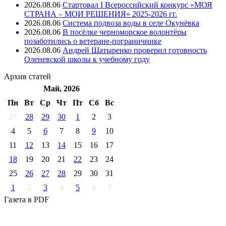
2026.08.06
Стартовал I Всероссийский конкурс «МОЯ
СТРАНА – МОИ РЕШЕНИЯ» 2025-2026 гг.
2026.08.06
Система подвоза воды в селе Окунёвка
2026.08.06
В посёлке черноморское волонтёры
позаботились о ветеране-пограничнике
2026.08.06
Андрей Шатыренко проверил готовность
Оленевской школы к учебному году
Архив
статей
Май, 2026
Пн
Вт
Ср
Чт
Пт
Cб
Вс
27
28
29
30
1
2
3
4
5
6
7
8
9
10
11
12
13
14
15
16
17
18
19
20
21
22
23
24
25
26
27
28
29
30
31
1
2
3
4
5
6
7
Газета
в PDF