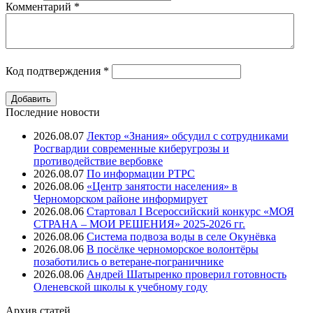
Комментарий
*
Код подтверждения
*
Последние новости
2026.08.07
Лектор «Знания» обсудил с сотрудниками
Росгвардии современные киберугрозы и
противодействие вербовке
2026.08.07
⁠По информации РТРС
2026.08.06
«Центр занятости населения» в
Черноморском районе информирует
2026.08.06
Стартовал I Всероссийский конкурс «МОЯ
СТРАНА – МОИ РЕШЕНИЯ» 2025-2026 гг.
2026.08.06
Система подвоза воды в селе Окунёвка
2026.08.06
В посёлке черноморское волонтёры
позаботились о ветеране-пограничнике
2026.08.06
Андрей Шатыренко проверил готовность
Оленевской школы к учебному году
Архив
статей