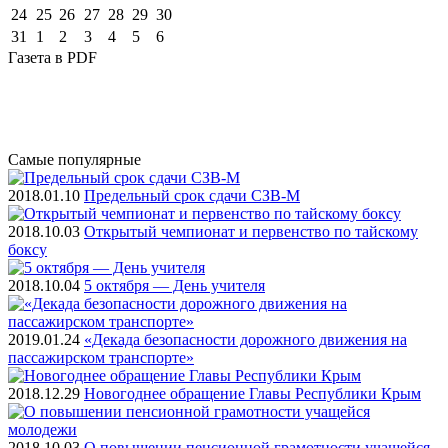
24
25
26
27
28
29
30
31
1
2
3
4
5
6
Газета
в PDF
Самые
популярные
2018.01.10
Предельный срок сдачи СЗВ-М
2018.10.03
Открытый чемпионат и первенство по тайскому
боксу
2018.10.04
5 октября — День учителя
2019.01.24
«Декада безопасности дорожного движения на
пассажирском транспорте»
2018.12.29
Новогоднее обращение Главы Республики Крым
2018.10.03
О повышении пенсионной грамотности учащейся