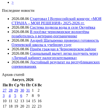
>
Последние новости
2026.08.06
Стартовал I Всероссийский конкурс «МОЯ
СТРАНА – МОИ РЕШЕНИЯ» 2025-2026 гг.
2026.08.06
Система подвоза воды в селе Окунёвка
2026.08.06
В посёлке черноморское волонтёры
позаботились о ветеране-пограничнике
2026.08.06
Андрей Шатыренко проверил готовность
Оленевской школы к учебному году
2026.08.06
Приём граждан в Черноморском районе
2026.08.06
Социальный вычет легко получить через
«Личный кабинет налогоплательщика»
2026.08.06
Достойный результат на республиканских
соревнованиях
Архив
статей
Август, 2026
Пн
Вт
Ср
Чт
Пт
Cб
Вс
27
28
29
30
31
1
2
3
4
5
6
7
8
9
10
11
12
13
14
15
16
17
18
19
20
21
22
23