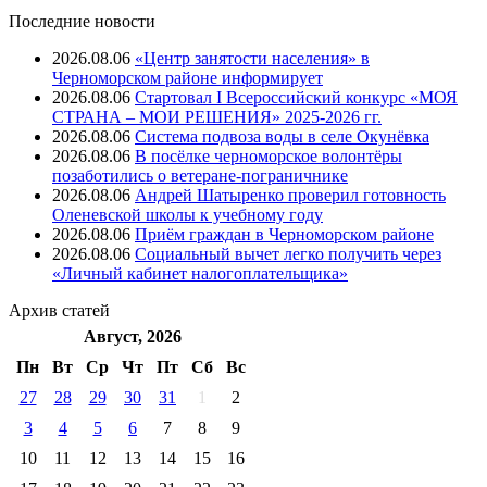
Последние новости
2026.08.06
«Центр занятости населения» в
Черноморском районе информирует
2026.08.06
Стартовал I Всероссийский конкурс «МОЯ
СТРАНА – МОИ РЕШЕНИЯ» 2025-2026 гг.
2026.08.06
Система подвоза воды в селе Окунёвка
2026.08.06
В посёлке черноморское волонтёры
позаботились о ветеране-пограничнике
2026.08.06
Андрей Шатыренко проверил готовность
Оленевской школы к учебному году
2026.08.06
Приём граждан в Черноморском районе
2026.08.06
Социальный вычет легко получить через
«Личный кабинет налогоплательщика»
Архив
статей
Август, 2026
Пн
Вт
Ср
Чт
Пт
Cб
Вс
27
28
29
30
31
1
2
3
4
5
6
7
8
9
10
11
12
13
14
15
16