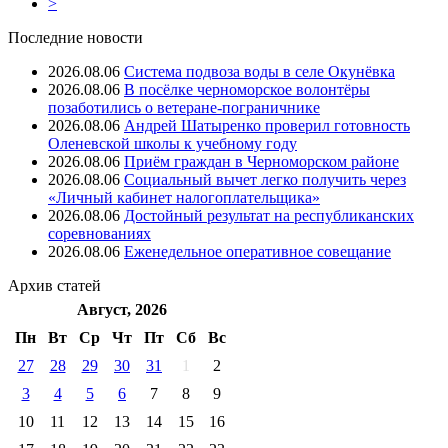
>
Последние новости
2026.08.06
Система подвоза воды в селе Окунёвка
2026.08.06
В посёлке черноморское волонтёры
позаботились о ветеране-пограничнике
2026.08.06
Андрей Шатыренко проверил готовность
Оленевской школы к учебному году
2026.08.06
Приём граждан в Черноморском районе
2026.08.06
Социальный вычет легко получить через
«Личный кабинет налогоплательщика»
2026.08.06
Достойный результат на республиканских
соревнованиях
2026.08.06
Еженедельное оперативное совещание
Архив
статей
Август, 2026
Пн
Вт
Ср
Чт
Пт
Cб
Вс
27
28
29
30
31
1
2
3
4
5
6
7
8
9
10
11
12
13
14
15
16